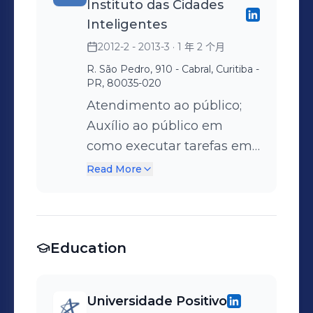
Instituto das Cidades
reivindicações e
Recrutamento e Seleção
praticada. Clientes
Inteligentes
reclamações apresentadas
(alinhamentos, business
atendidos: Boticário,
2012-2 - 2013-3
· 1 年 2 个月
pelos cidadãos perante a
case, testes, etc); •
Unimed, Gera, Retail
R. São Pedro, 910 - Cabral, Curitiba -
ouvidoria da Controladoria
Governança com o time de
Consult, Sascar, Linx, Pupz,
PR, 80035-020
Geral do Estado; Apoio às
recrutamento e seleção,
Contabilizei, Comercial,
Atendimento ao público;
funções administrativas
para acompanhamento e
Consultores, Coamo e
Auxílio ao público em
relacionadas á
controle de vagas; •
Aerofarma.
como executar tarefas em
coordenadoria; Leitura
Condução de entrevistas
computadores; Promover,
Read More
diária das notícias acerca
de desligamento e análise
manipular e controlar
do governo do estado,
identificando
suprimentos de
administração pública e
oportunidades; • Assegurar
informática; Verificar a
outras correlatas ás
o atendimento aos
Education
documentação recebida,
atividades desenvolvidas,
candidatos aprovados,
estabelecendo a ordem
visando atualização e
coordenando e/ou
das informações a serem
informação.
orientando quanto à
Universidade Positivo
gravadas, numerando-as