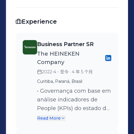
Experience
Business Partner SR
The HEINEKEN
Company
2022-4 - 至今
· 4 年 5 个月
Curitiba, Paraná, Brasil
• Governança com base em
análise indicadores de
People (KPIs) do estado do
PR, nos temas relacionado
Read More
a DEI (Diversidade,