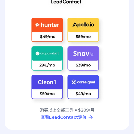
购买以上全部工具 = $289/月
查看LeadContact定价