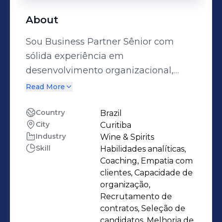
About
Sou Business Partner Sênior com
sólida experiência em
desenvolvimento organizacional,
cultura corporativa e engajamento de
Read More
equipes. Atuo de forma estratégica
junto às lideranças, promovendo
Country
Brazil
City
Curitiba
iniciativas que alinham os objetivos
Industry
Wine & Spirits
de negócio às necessidades dos
Skill
Habilidades analíticas,
colaboradores. Tenho como foco a
Coaching, Empatia com
transição para uma posição de
clientes, Capacidade de
coordenação, onde possa ampliar
organização,
Recrutamento de
meu impacto na construção de
contratos, Seleção de
ambientes de trabalho mais
candidatos, Melhoria de