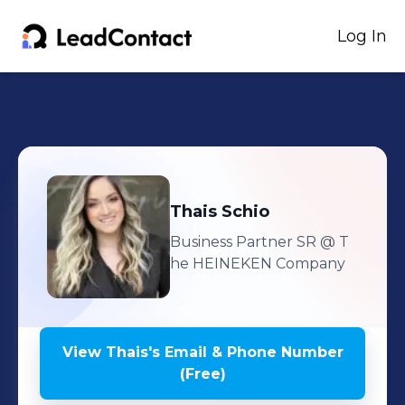
Log In
Thais
Schio
Business Partner SR
@ T
he HEINEKEN Company
View
Thais
's
Email & Phone Number
(Free)