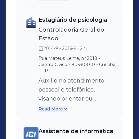
Inclusão e Diversidade,
gestor e orientá-lo na
processos seletivos;
tecnologia e negócios;
Treinamento e
tomada de decisão; Ajudar
Aplicação de provas de
Elaboração de relatórios;
Desenvolvimento,
individualmente o gestor
Estagiário de psicologia
português, redação,
Alimentação de banco de
Comunicação Interna,
na construção de plano de
Controladoria Geral do
informática, entrevistas por
talentos; Elaboração de
Remuneração,
ação; Realizar entrevista de
Estado
competências e dinâmicas
proposta de contratação;
desdobrando e garantindo
cultura; Aplicar feedbacks
2014-9 - 2016-8
· 2 年
de grupo. Seleção de
Contato com funcionários
a execução de políticas e
também aos liderados dos
Rua Mateus Leme, nº 2018 -
candidatos. * Contratações
alocados.
procedimentos Heineken; •
respectivos gestores; Visita
Centro Cívico - 80530-010 - Curitiba
externas de em média 400
- PR
Assegurar as demandas de
nos clientes e
pessoas para
Auxilio no atendimento
movimentação de pessoal
acompanhamento dos
teleatendimentos.
pessoal e telefônico,
(promoções, transferências,
alocados; Garantir o
visando orientar ou
enquadramentos, etc.) •
desenvolvimento de
esclarecer os cidadãos em
Realizar entrevistas de
líderes; Participação do
Read More
questões relativas ao poder
seleção nos níveis táticos e
programa de estágio;
Executivo Estadual;
estratégicos e ainda
Explicar, orientar e garantir
Assistente de informática
Registro e redação das
garantir os processos de
que a trilha de carreira seja