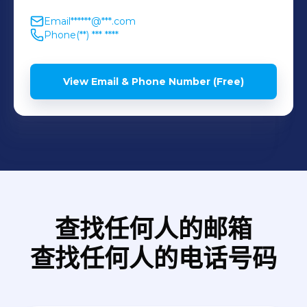
Saúde e absenteísmo; •
Email
******@***.com
Suporte ao gestor nos
Phone
(**) *** ****
processos de avaliação de
reconhecimento por
View Email & Phone Number (Free)
mérito junto as áreas
atendidas;
查找任何人的邮箱
查找任何人的电话号码