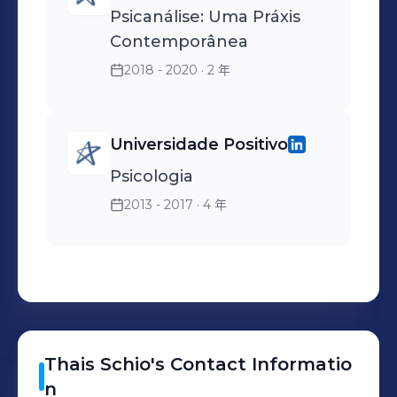
agenda de Onboarding
Psicanálise: Uma Práxis
quando necessário, para
Heineken, assim como
Contemporânea
possibilitar maior
treinamentos prioritários. •
segurança e organização
2018 - 2020
· 2 年
Controle e
na execução do trabalho.
acompanhamento junto a
liderança do período de
Universidade Positivo
experiência dos
Psicologia
colaboradores, feedbacks e
2013 - 2017
· 4 年
one to one do time; •
Construir Plano de Ação da
Pesquisa de Clima em
conjunto com as áreas e
manter a governança do
tema; • Assessorar as áreas
Thais
Schio
's
Contact Informatio
de negócio em temas
n
relacionados à gestão de