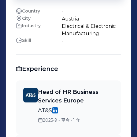
Country
-
City
Austria
Industry
Electrical & Electronic
Manufacturing
Skill
-
Experience
Head of HR Business
Services Europe
AT&S
2025-9 - 至今
· 1 年