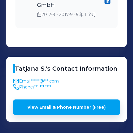
GmbH
2012-9 - 2017-9
· 5 年 1 个月
Tatjana
S.
's
Contact Information
Email
******@***.com
Phone
(**) *** ****
View Email & Phone Number (Free)