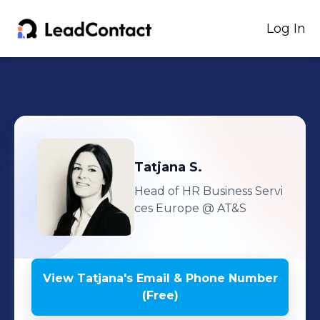
Log In
Tatjana
S.
Head of HR Business Servi
ces Europe
@ AT&S
View
Tatjana
's
Email & Phone Number
(Free)