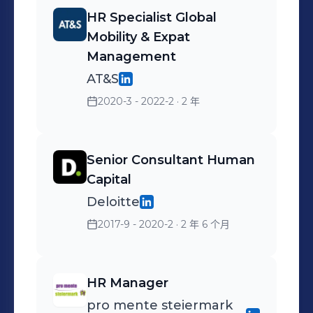
HR Specialist Global
Mobility & Expat
Management
AT&S
2020-3 - 2022-2
· 2 年
Senior Consultant Human
Capital
Deloitte
2017-9 - 2020-2
· 2 年 6 个月
HR Manager
pro mente steiermark