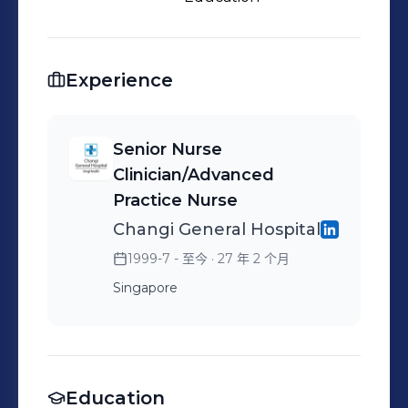
Experience
Senior Nurse
Clinician/Advanced
Practice Nurse
Changi General Hospital
1999-7 - 至今
· 27 年 2 个月
Singapore
Education