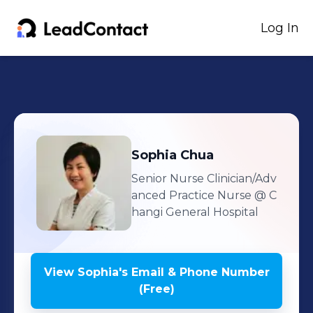
Log In
Sophia
Chua
Senior Nurse Clinician/Adv
anced Practice Nurse
@ C
hangi General Hospital
View
Sophia
's
Email & Phone Number
(Free)