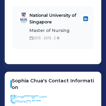
National University of
Singapore
Master of Nursing
2013 - 2015
· 2 年
Sophia
Chua
's
Contact Informati
on
Email
******@***.com
Phone
(**) *** ****