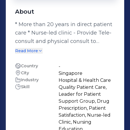
About
* More than 20 years in direct patient
care * Nurse-led clinic - Provide Tele-
consult and physical consult to
patients * Hospital-wide teaching and
Read More
coaching to nurses and doctors *
Research interests in supportive care
Country
-
City
Singapore
and survivorship of breast cancer
Industry
Hospital & Health Care
patients * MOH-Appointed APN lead
Skill
Quality Patient Care,
for APN internship * Lead various
Leader for Patient
patient support group activities at
Support Group, Drug
CGH
Prescription, Patient
Satisfaction, Nurse-led
Clinic, Nursing
Education