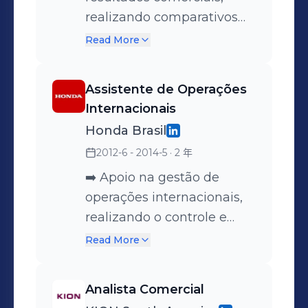
Estratégia de vendas |
decisões comerciais e
(calçados, vestuário,
Coordenação de
realizando comparativos
Desenvolvimento de
operacionais assertivas e
equipamentos). ➡️
estratégias de metas e
para entender os impactos
Read More
produto | Planejamento
alinhadas às necessidades
Competências
indicadores, disseminação
e planejar as ações
estratégico |
do mercado.
comportamentais:
entre áreas operacionais. ➡️
necessárias. ➡️ Atuação
Assistente de Operações
Acompanhamento de
Negociação | Organização |
Análise de processos e
ativa em ciclos de
Internacionais
resultados
Visão estratégica |
implementação de
planejamento estratégico,
Honda Brasil
Trabalho sob pressão |
melhorias com foco em
participando da definição
2012-6 - 2014-5
· 2 年
Planejamento estratégico |
eficiência e eficácia. ➡️
de metas e revisões do
Comunicação.
Desenvolvimento de
plano de ação. ➡️
➡️ Apoio na gestão de
estudos e identificação de
Coordenação de
operações internacionais,
oportunidades de
estratégias de pricing e
realizando o controle e
negócios. ➡️ Planejamento
posicionamento de
acompanhamento de
Read More
estratégico e financeiro,
mercado, trabalhando com
pedidos de clientes,
incluindo estratégias de
a diretoria comercial para
garantindo a precisão na
Analista Comercial
pricing e posicionamento
alinhamento de preços. ➡️
entrega e a satisfação dos