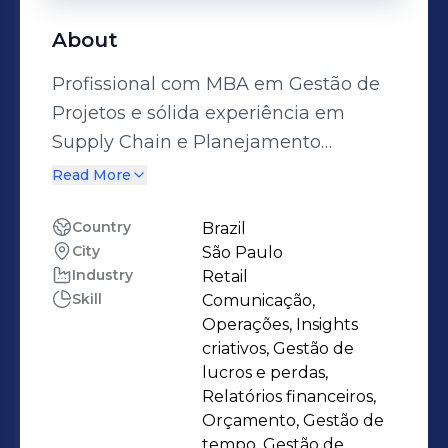
About
Profissional com MBA em Gestão de
Projetos e sólida experiência em
Supply Chain e Planejamento
Comercial, com histórico em
Read More
empresas líderes de mercado. Com
forte perfil analítico e foco em
Country
Brazil
City
São Paulo
resultados, atuo com planejamento
Industry
Retail
estratégico de demanda e vendas,
Skill
Comunicação,
liderando equipes de alta
Operações, Insights
performance e promovendo soluções
criativos, Gestão de
inovadoras para otimização de
lucros e perdas,
Relatórios financeiros,
processos. Tenho habilidade em
Orçamento, Gestão de
engajar times, identificar
tempo, Gestão de