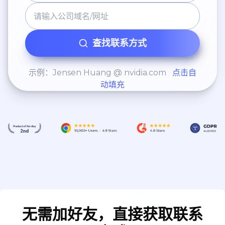
Gerenciais | Suporte ao
Cliente | Logística
Comercial | Gestão de
查找联系方式
Pedidos | Propostas
Comerciais |
示例：Jensen Huang @ nvidia.com
点击自
Dimensionamento de
动填充
Cargas | Controle de Frete |
Suporte a Representantes
无需加好友，直接获取联系