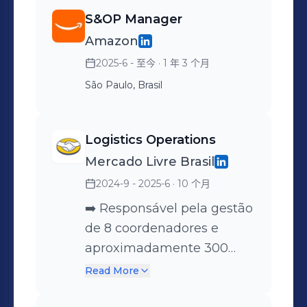
S&OP Manager
Amazon
2025-6 - 至今
· 1 年 3 个月
São Paulo, Brasil
Logistics Operations
Mercado Livre Brasil
2024-9 - 2025-6
· 10 个月
➡️ Responsável pela gestão
de 8 coordenadores e
aproximadamente 300
colaboradores indiretos.
Read More
Gestão de produtividade e