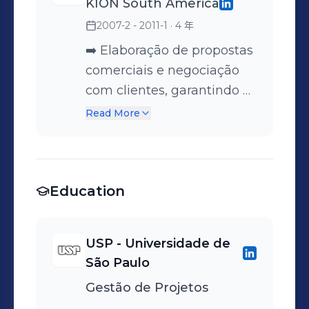
KION South America
de mercado. ➡️ Palavras-
Mapeamento de processos
mesmos. ➡️ Elaboração de
2007-2 - 2011-1
· 4 年
chave: Planejamento
e definição de melhorias
documentos como
comercial | Análise de
para aumentar a eficiência
Proformas, B/L, Packing-
➡️ Elaboração de propostas
resultados | Comparativo
e reduzir custos nas
List, Certificados Mercosul
comerciais e negociação
de dados | Planejamento
operações internacionais.
e outros necessários para o
com clientes, garantindo o
estratégico | Estratégia de
➡️ Desenvolvimento de
processo logístico. ➡️
controle das entregas e a
Read More
preços | Processos de
estudos de mercado para
Acompanhamento e
satisfação do cliente. ➡️
vendas | Melhoria contínua
identificar tendências e
organização das
Gestão da carteira de
| Eficiência operacional |
otimizar o desempenho
importações, garantindo a
clientes, incluindo o
Análise de mercado
comercial da empresa. ➡️
eficiência e o cumprimento
Education
acompanhamento de
Condução de reuniões e
das normas e prazos de
pedidos e controle de
apresentações com a alta
entrega. ➡️ Suporte à
estoque para otimização
USP - Universidade de
gestão para alinhamento
equipe de vendas e
de processos. ➡️ Controle
São Paulo
de objetivos e projeções de
logística, realizando o
de faturamento e análise
Gestão de Projetos
resultados. ➡️ Negociação
follow-up de embarques e
de avarias, extravios e
com fornecedores