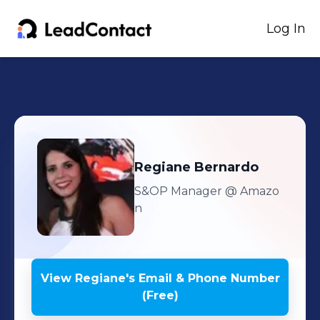
Log In
Regiane
Bernardo
S&OP Manager
@ Amazo
n
View
Regiane
's
Email & Phone Number
(Free)