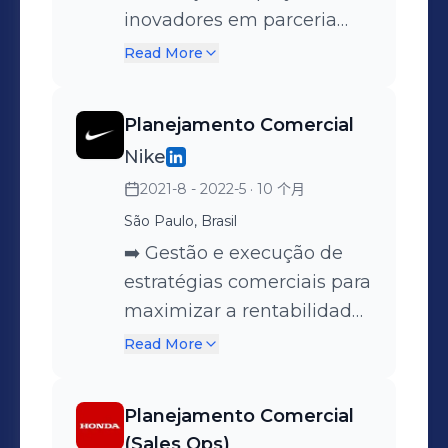
preventivos. ➡️
indicadores de Sell out e
inovadores em parceria
Apresentação de
Sell in, propondo planos de
com diversos clientes do
Read More
indicadores de
ação eficazes. Análise de
mercado varejista. ➡️
desempenho e resultados
desempenho de vendas
Liderou o planejamento da
Planejamento Comercial
para a diretoria. ➡️ Análise e
por produto e
demanda de vendas por
Nike
monitoramento dos KPIs e
desenvolvimento de
SKU e por loja, garantindo
resultados das operações
2021-8 - 2022-5
· 10 个月
estratégias de vendas. ➡️
o balanceamento
logísticas. ➡️ Competências
Coordenação e elaboração
adequado dos estoques
São Paulo, Brasil
comportamentais:
de apresentações de
para atender às
➡️ Gestão e execução de
Liderança | Tomada de
relatórios estratégicos para
necessidades do mercado.
estratégias comerciais para
decisão | Comunicação |
clientes internos e
➡️ Desenvolveu e
maximizar a rentabilidade
Trabalho em equipe |
externos. ➡️
implementou planos de
e eficiência. ➡️ Gestão do
Read More
Resiliência | Gestão de
Desenvolvimento de
abastecimento e
sortimento de produtos e
pessoas. ➡️ Palavras-chave:
estudos de mercado e
distribuição eficientes,
planejamento de in season.
Planejamento Comercial
Gestão de logística | Supply
participação nas decisões
além de acompanhar o
➡️ Definição e análise de
(Sales Ops)