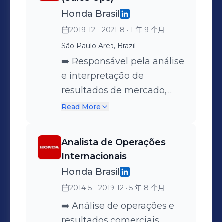
chain | Gestão de equipes |
de estratégias comerciais.
desempenho de Sell Out e
estratégias de compras e
Honda Brasil
Melhoria contínua |
➡️ Apoio à inovação de
Sell In, propondo ações
sell-in. ➡️ Mapeamento de
Planejamento estratégico |
2019-12 - 2021-8
· 1 年 9 个月
processos e soluções para
corretivas e melhorias. ➡️
processos e garantia de
Indicadores de
otimização de fluxos
Realizou estudos de
São Paulo Area, Brazil
manutenção de inventário
desempenho | Metas |
logísticos. ➡️ Competências
eficiência de vendas por
saudável. ➡️ Elaboração de
➡️ Responsável pela análise
Gestão de produtividade |
comportamentais:
produto e análise de
KPIs de vendas e análise
e interpretação de
Planejamento de
Proatividade | Capacidade
mercado, levando em
de resultados de
resultados de mercado,
demanda | Processos
analítica | Planejamento |
consideração diferentes
performance. ➡️
tanto interno quanto
Read More
logísticos | Análise de KPIs |
Criatividade | Trabalho
variáveis, como
Coordenação de ações
externo. ➡️ Elaboração de
Tomada de decisão |
colaborativo. ➡️ Palavras-
participação por cliente,
promocionais, alinhamento
planos de ação baseados
Analista de Operações
Gestão de operações
chave: Supply chain |
produto e cluster. ➡️ Além
com áreas internas. ➡️
em comparações de
Internacionais
Planejamento de
disso, preparou e
Apresentação de relatórios
resultados (plan vs real). ➡️
Honda Brasil
demanda | Análise de
apresentou relatórios
de vendas e resultados
Participação no ciclo de
2014-5 - 2019-12
· 5 年 8 个月
estoque | Sell out | Sell in |
estratégicos e insights para
para alta gestão.
planejamento estratégico
Gestão de inventário |
clientes internos e
Planejamento estratégico
da empresa e revisão de
➡️ Análise de operações e
Análise de mercado |
externos, contribuindo para
de categorias de produtos
planos de longo prazo. ➡️
resultados comerciais,