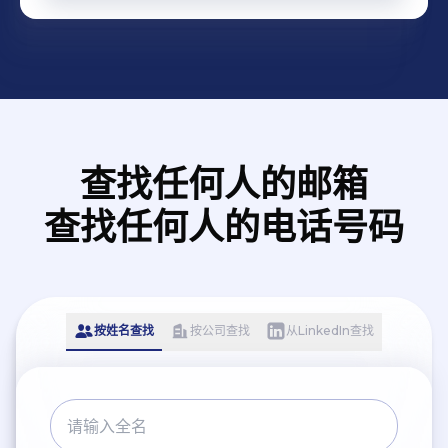
Análise de Mercado |
clientes e fábrica, além de
importações. ➡️ Elaboração
Pricing | Posicionamento
auxiliar na cotação,
e atualização de listas de
de Mercado | Estratégia de
cobrança e envio de
preços para distribuidores,
Preços | Melhoria de
informações a
garantindo alinhamento
Eficiência | Negociação
forwarders/despachantes.
com o mercado. ➡️
Internacional |
Competências
查找任何人的邮箱
Planejamento de Ação |
comportamentais:
查找任何人的电话号码
Análise de Resultados |
Comunicação, negociação,
Gestão de Fornecedores |
organização, foco no
Estudos de Mercado |
cliente, gestão de
Gestão de Projeções
processos. ➡️ Palavras-
按姓名查找
按公司查找
从LinkedIn查找
chave: Análise Comercial |
Negociação com Clientes |
Controle de Estoque |
Faturamento | Relatórios