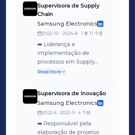
indicadores de eficiência,
Supervisora de Supply
com rápida tomada de
Chain
decisão para alcance de
Samsung Electronics
metas. ➡️ Coordenação de
2022-10 - 2024-8
· 1 年 11 个月
processos operacionais
com foco na melhoria
➡️ Liderança e
contínua de qualidade.
implementação de
Planejamento e execução
processos em Supply
de projetos estratégicos
Chain. ➡️ Elaboração de
Read More
com equipes
planos de abastecimento e
multifuncionais. ➡️ Garantia
distribuição de produtos. ➡️
Supervisora de Inovação
da qualidade nos
Planejamento da
Samsung Electronics
processos e serviços de
demanda de vendas e
2022-6 - 2022-9
· 4 个月
logística. ➡️ Elaboração e
balanceamento de
implementação de planos
estoque. ➡️
➡️ Responsável pela
de ação corretivos e
Acompanhamento de
elaboração de projetos