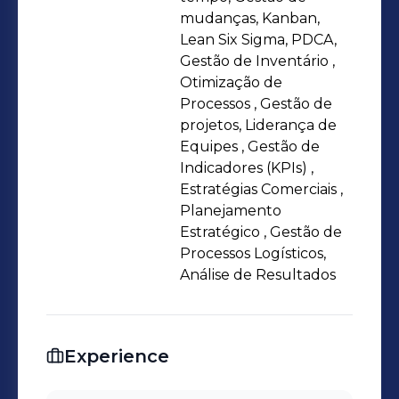
oportunidades de negócios e alinhar
mudanças, Kanban,
operações às estratégias de
Lean Six Sigma, PDCA,
Gestão de Inventário ,
crescimento da organização. Estou
Otimização de
em constante busca por desafios que
Processos , Gestão de
permitam aplicar minha expertise
projetos, Liderança de
para gerar impacto positivo nos
Equipes , Gestão de
resultados e contribuir para o sucesso
Indicadores (KPIs) ,
Estratégias Comerciais ,
sustentável da empresa.
Planejamento
Estratégico , Gestão de
Processos Logísticos,
Análise de Resultados
Experience