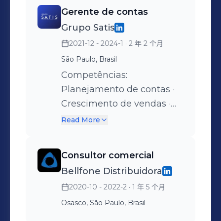
Desenvolvimento de
Gerente de contas
negócios · Negociação de
Grupo Satis
contratos · Apresentações
2021-12 - 2024-1
· 2 年 2 个月
de vendas · Expansão de
negócios · Estratégia de
São Paulo, Brasil
vendas · Gestão de contas ·
Competências:
Negociações estratégicas ·
Planejamento de contas ·
Processo de vendas
Crescimento de vendas ·
Gerenciamento de contas-
Read More
chave · Gestão de vendas ·
Análise de negócios ·
Consultor comercial
Gestão de projetos ·
Bellfone Distribuidora
Planejamento estratégico ·
2020-10 - 2022-2
· 1 年 5 个月
Processo de venda ·
Habilidades analíticas ·
Osasco, São Paulo, Brasil
Engajamento de clientes ·