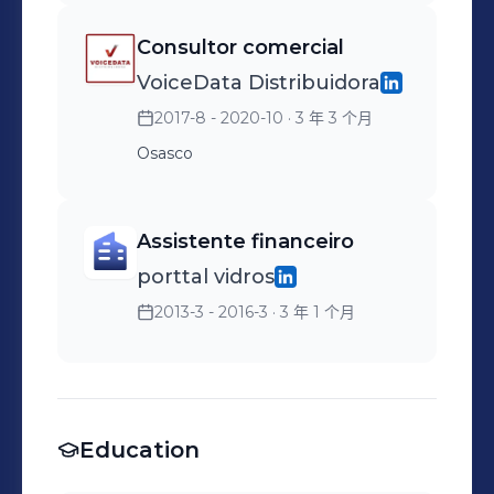
Desenvolvimento de
Consultor comercial
negócios · Negociação de
VoiceData Distribuidora
contratos · Apresentações
2017-8 - 2020-10
· 3 年 3 个月
de vendas · Expansão de
negócios · Estratégia de
Osasco
vendas · Gestão de contas ·
Negociações estratégicas ·
Assistente financeiro
Processo de vendas
porttal vidros
2013-3 - 2016-3
· 3 年 1 个月
Education