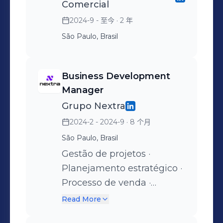
Comercial
2024-9 - 至今
· 2 年
São Paulo, Brasil
Business Development
Manager
Grupo Nextra
2024-2 - 2024-9
· 8 个月
São Paulo, Brasil
Gestão de projetos ·
Planejamento estratégico ·
Processo de venda ·
Habilidades analíticas ·
Read More
Engajamento de clientes ·