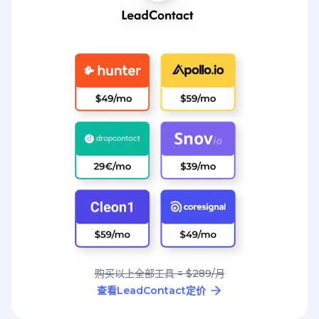
购买以上全部工具 = $289/月
查看LeadContact定价