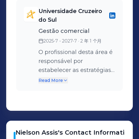
Universidade Cruzeiro
do Sul
Gestão comercial
2025-7 - 2027-7
· 2 年 1 个月
O profissional desta área é
responsável por
estabelecer as estratégias
comerciais da empresa. Ele
Read More
define as ações que o
negócio deve realizar para
aumentar a produtividade,
reduzir custos, incrementar
o lucro. E, principalmente,
Nielson
Assis
's
Contact Informati
garantir a satisfação dos