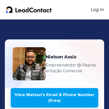
Log In
Nielson
Assis
Empreendedor
@ Repres
entação Comercial
View
Nielson
's
Email & Phone Number
(Free)