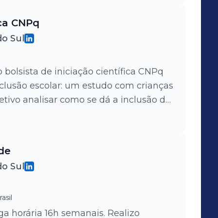
ica CNPq
do Sul
olsista de iniciação científica CNPq
xclusão escolar: um estudo com crianças
tivo analisar como se dá a inclusão de
principalmente de nacionalidade
gião do Vale do Rio Pardo e Taquari.
 Programa de Pós Graduação (mestrado e
de
iversidade de Santa Cruz do Sul
do Sul
rdenação da Profa. Dra. Betina
asil
rga horária 16h semanais. Realizo