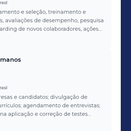
asil
amento e seleção, treinamento e
quisa
ding de novos colaboradores, ações
trabalhador.
humanos
asil
sas e candidatos; divulgação de
urrículos; agendamento de entrevistas;
o na aplicação e correção de testes
s; auxílio na elaboração de pareceres.