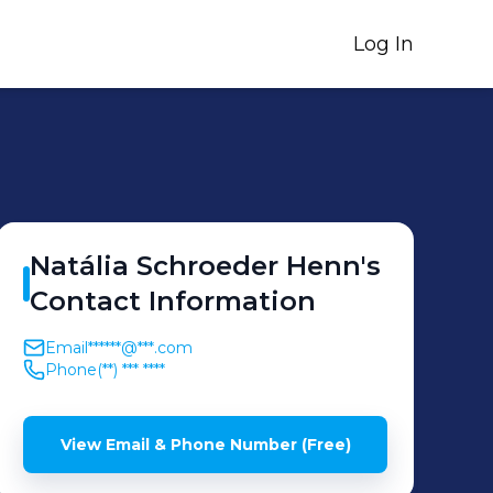
Log In
Natália
Schroeder Henn
's
Contact Information
Email
******@***.com
Phone
(**) *** ****
View Email & Phone Number (Free)