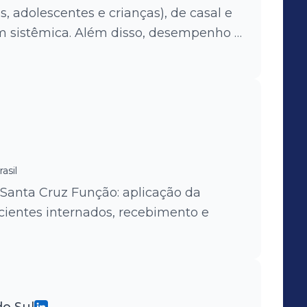
s, adolescentes e crianças), de casal e
m sistêmica. Além disso, desempenho o
imento e grupos terapêuticos.
asil
 Santa Cruz Função: aplicação da
cientes internados, recebimento e