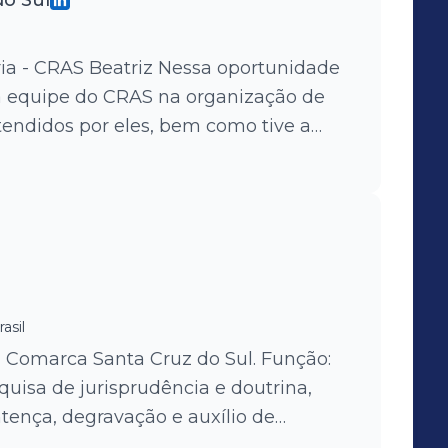
do Sul
a - CRAS Beatriz Nessa oportunidade
r a equipe do CRAS na organização de
tendidos por eles, bem como tive a
Serviço de Convivência e Fortalecimento
asil
marca Santa Cruz do Sul. Função:
uisa de jurisprudência e doutrina,
ntença, degravação e auxílio de
o Juiz de Direito.