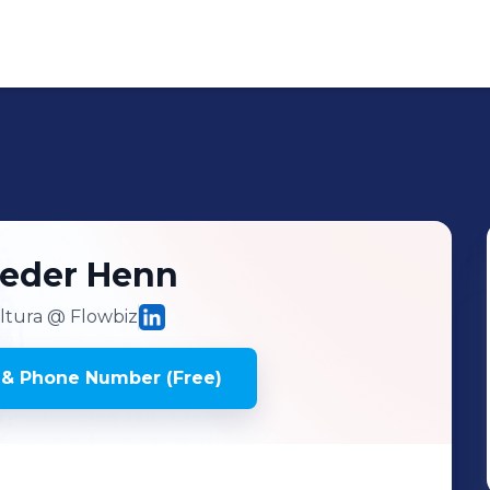
eder Henn
ltura
@ Flowbiz
 & Phone Number (Free)