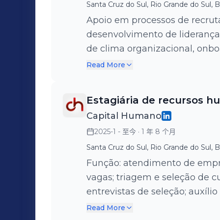
Santa Cruz do Sul, Rio Grande do Sul, Br
Apoio em processos de recrut
desenvolvimento de lideranças, avaliações de desempenho, pes
de clima organizacional, onboar
de endomarketing e saúde do 
Read More
Estagiária de recursos 
Capital Humano
2025-1 - 至今
· 1 年 8 个月
Santa Cruz do Sul, Rio Grande do Sul, Br
Função: atendimento de empre
vagas; triagem e seleção de c
entrevistas de seleção; auxíli
psicológicos e comportamentai
Read More