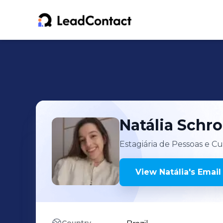
Natália
Schro
Estagiária de Pessoas e Cu
View
Natália
's
Email