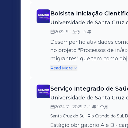
Bolsista Iniciação Científ
Universidade de Santa Cruz 
2022-9 - 至今
· 4 年
Desempenho atividades como b
no projeto "Processos de in/e
migrantes" que tem como obje
crianças e jovens migrantes, 
Read More
venezuelana, em escolas da re
Referido projeto é ligado ao
Serviço Integrado de Saú
doutorado) em Educação da Un
Universidade de Santa Cruz 
(UNISC), sob orientação e coo
2024-7 - 2025-7
· 1 年 1 个月
Hillesheim.
Santa Cruz do Sul, Rio Grande do Sul, Br
Estágio obrigatório A e B - ca