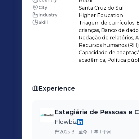
Country
Brazil
City
Santa Cruz do Sul
Industry
Higher Education
Skill
Triagem de currículos, E
crianças, Banco de dados
Redação de relatórios,
Recursos humanos (RH), 
Capacidade de adaptação
acadêmica, Política públ
Experience
Estagiária de Pessoas e C
Flowbiz
2025-8 - 至今
· 1 年 1 个月