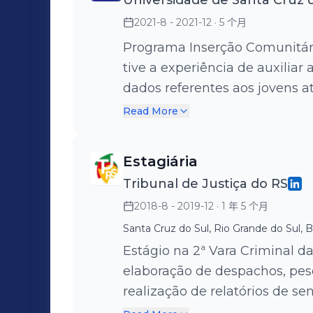
Universidade de Santa Cruz 
2021-8 - 2021-12
· 5 个月
Programa Inserção Comunitári
tive a experiência de auxilia
dados referentes aos jovens a
possibilidade de auxiliar no 
Read More
de Vínculos.
Estagiária
Tribunal de Justiça do RS
2018-8 - 2019-12
· 1 年 5 个月
Santa Cruz do Sul, Rio Grande do Sul, Br
Estágio na 2ª Vara Criminal da Co
elaboração de despachos, pesq
realização de relatórios de se
audiências junto ao Gabinete d