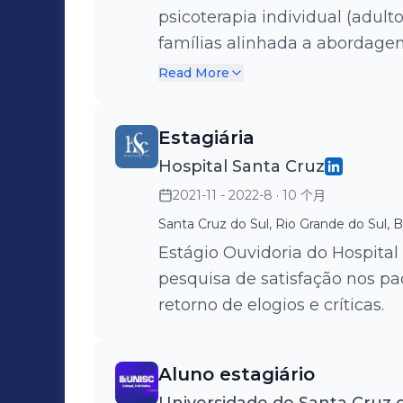
psicoterapia individual (adulto
famílias alinhada a abordage
trabalho com grupos de acolh
Read More
Estagiária
Hospital Santa Cruz
2021-11 - 2022-8
· 10 个月
Santa Cruz do Sul, Rio Grande do Sul, Br
Estágio Ouvidoria do Hospital
pesquisa de satisfação nos pa
retorno de elogios e críticas.
Aluno estagiário