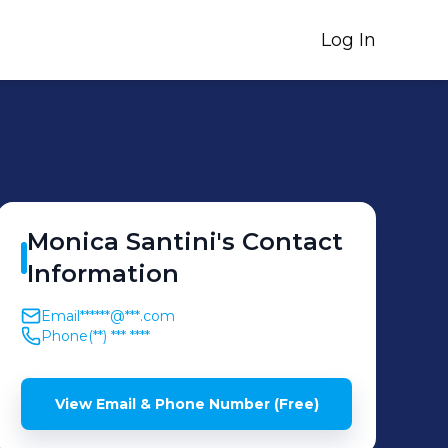
Log In
Monica
Santini
's
Contact
Information
Email
******@***.com
Phone
(**) *** ****
View Email & Phone Number (Free)