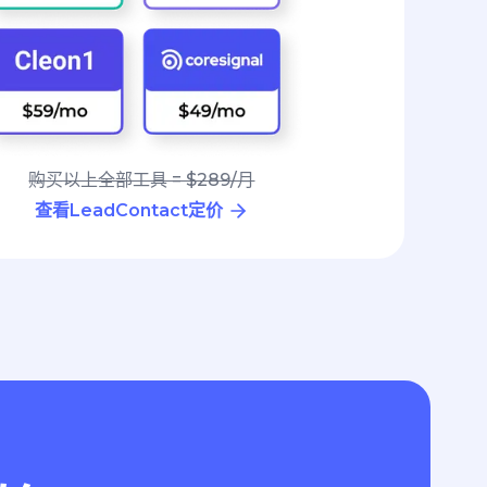
购买以上全部工具 = $289/月
查看LeadContact定价