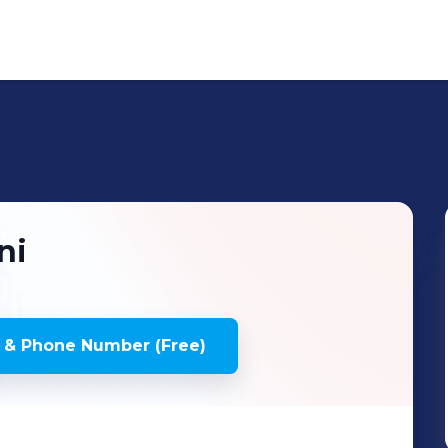
ni
 & Phone Number (Free)