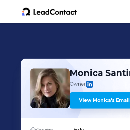
Monica
Santi
Owner
View
Monica
's
Email