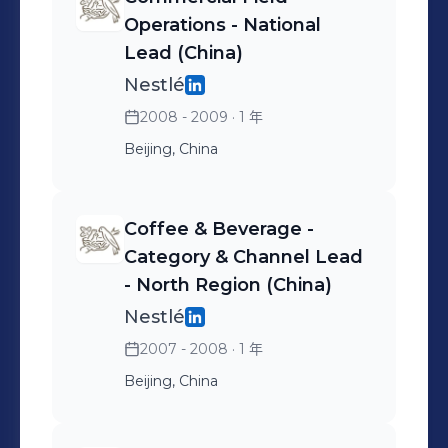
Operations - National
Lead (China)
Nestlé
2008 - 2009
· 1 年
Beijing, China
Coffee & Beverage -
Category & Channel Lead
- North Region (China)
Nestlé
2007 - 2008
· 1 年
Beijing, China