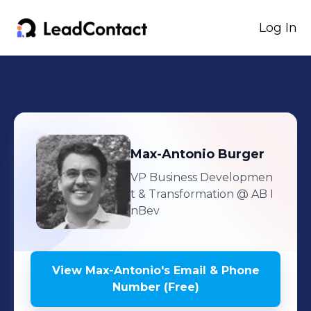
Log In
Max-Antonio
Burger
VP Business Developmen
t & Transformation
@ AB I
nBev
View
Max-Antonio
's
Email & Phone
Number (Free)