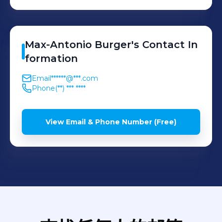
Max-Antonio
Burger
's
Contact In
formation
Email
******@***.com
Phone
(**) *** ****
View Email & Phone Number (Free)