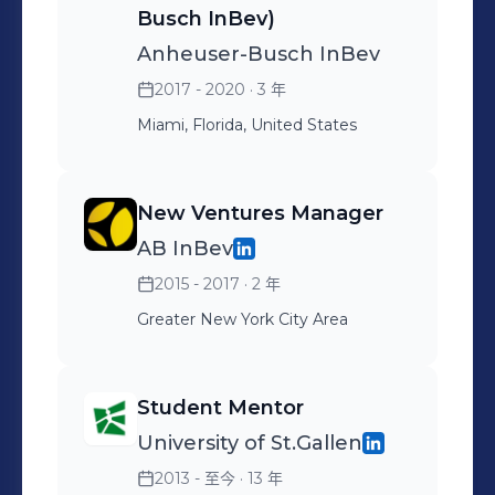
Busch InBev)
Anheuser-Busch InBev
2017 - 2020
· 3 年
Miami, Florida, United States
New Ventures Manager
AB InBev
2015 - 2017
· 2 年
Greater New York City Area
Student Mentor
University of St.Gallen
2013 - 至今
· 13 年