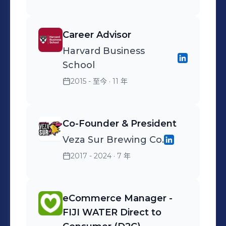
Career Advisor
Harvard Business
School
2015 - 至今
· 11 年
Co-Founder & President
Veza Sur Brewing Co.
2017 - 2024
· 7 年
eCommerce Manager -
FIJI WATER Direct to