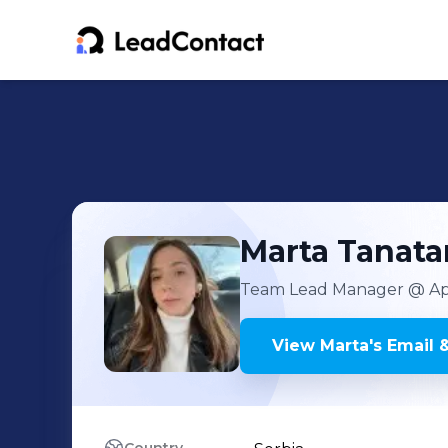
Marta
Tanata
Team Lead Manager
@ Ap
View
Marta
's
Email 