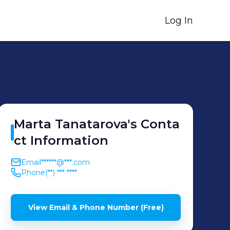
Log In
Marta
Tanatarova
's
Conta
ct Information
Email
******@***.com
Phone
(**) *** ****
View Email & Phone Number (Free)