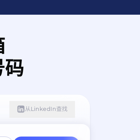
箱
号码
从LinkedIn查找