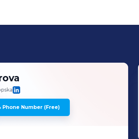
rova
pska
& Phone Number (Free)