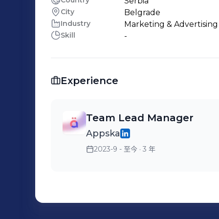
Country
Serbia
City
Belgrade
Industry
Marketing & Advertising
Skill
-
Experience
Team Lead Manager
Appska
2023-9 - 至今
· 3 年