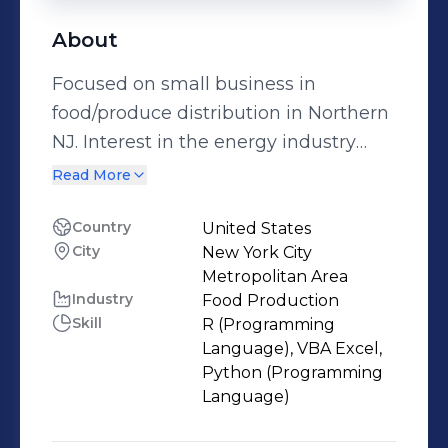
About
Focused on small business in
food/produce distribution in Northern
NJ. Interest in the energy industry
from time in Houston, TX.
Read More
Country
United States
City
New York City
Metropolitan Area
Industry
Food Production
Skill
R (Programming
Language), VBA Excel,
Python (Programming
Language)