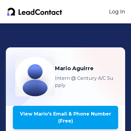
Log In
Mario
Aguirre
Intern
@ Century A/C Su
pply
View
Mario
's
Email & Phone Number
(Free)