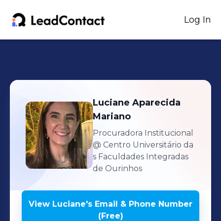
Log In
Luciane
Aparecida
Mariano
Procuradora Institucional
@ Centro Universitário da
s Faculdades Integradas
de Ourinhos
View
Luciane
's
Email & Phone Number
(Free)