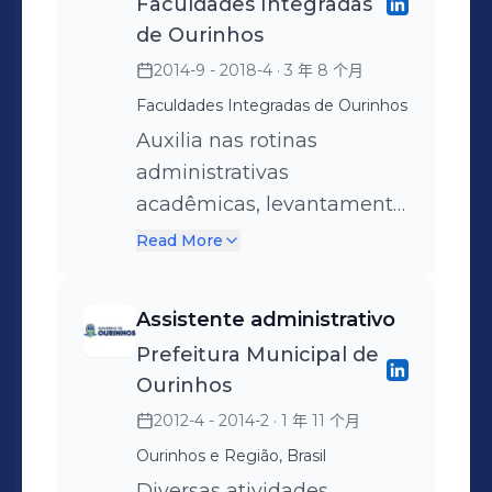
Faculdades Integradas
professora do curso de Pedagogia
de Ourinhos
EaD do UNIFIO, lecionando nas
2014-9 - 2018-4
· 3 年 8 个月
disciplinas: História da Educação e
Antropologia da Educação. Fui
Faculdades Integradas de Ourinhos
membro da Comissão Própria de
Auxilia nas rotinas
Avaliação - CPA e Equipe
administrativas
Multidisciplinar da IEs.
acadêmicas, levantamento
e organização de dados
Read More
para instituições
governamentais..
Assistente administrativo
Prefeitura Municipal de
Ourinhos
2012-4 - 2014-2
· 1 年 11 个月
Ourinhos e Região, Brasil
Diversas atividades