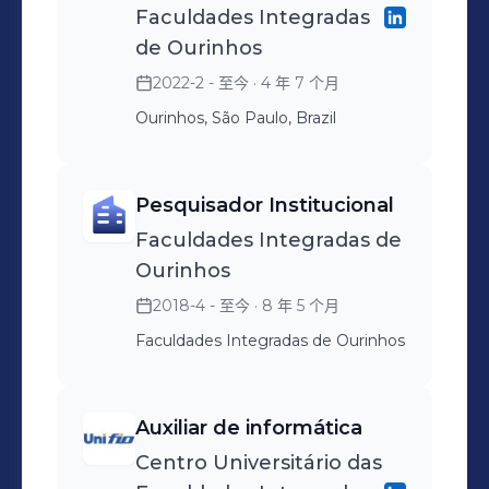
Faculdades Integradas
organização dos arquivos, sendo
de Ourinhos
considerada como uma forma
2022-2 - 至今
· 4 年 7 个月
inovadora de apresentação dos
Ourinhos, São Paulo, Brazil
documentos, elogiado em todas as
avaliações. Além dos processos
regulatórios e gerenciamento do
Pesquisador Institucional
sistema e-MEC, executo as tarefas
Faculdades Integradas de
relacionadas ao Censo da Educação
Ourinhos
Superior e Enade. O conhecimento
2018-4 - 至今
· 8 年 5 个月
em tecnologia me permite otimizar
as tarefas, fazer uso de várias
Faculdades Integradas de Ourinhos
ferramentas, bem como identificar
facilmente os erros gerados nos
Auxiliar de informática
relatórios e verificação de
Centro Universitário das
consistências. Também sou