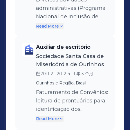
administrativas (Programa
Nacional de Inclusão de
Jovens), sendo responsável
Read More
pelo apoio administrativo,
elaboração de
Auxiliar de escritório
documentos, controle de
Sociedade Santa Casa de
desempenho dos alunos e
Misericórdia de Ourinhos
busca ativa. Participação
2011-2 - 2012-4
· 1 年 3 个月
efetiva nas melhorias dos
Ourinhos e Região, Brasil
processos internos. -
Contratação por tempo
Faturamento de Convênios:
determinado.
leitura de prontuários para
identificação dos
procedimentos (adquirindo
Read More
conhecimentos sobre