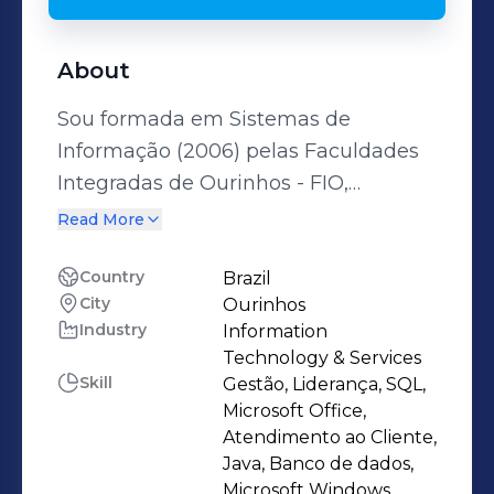
About
Sou formada em Sistemas de
Informação (2006) pelas Faculdades
Integradas de Ourinhos - FIO,
graduada em Pedagogia (2018) -
Read More
Unimes, pós-graduada em Educação
Especial Inclusiva (2018) - São Braz e
Country
Brazil
City
Ourinhos
mestre em Tecnologias Emergentes
Industry
Information
na Educação pela Must University
Technology & Services
(2021). Possuo experiências em
Skill
Gestão, Liderança, SQL,
Design Instrucional utilizando a
Microsoft Office,
ferramenta Moodle, participação em
Atendimento ao Cliente,
Java, Banco de dados,
projeto utilizando Java, Hibernate,
Microsoft Windows,