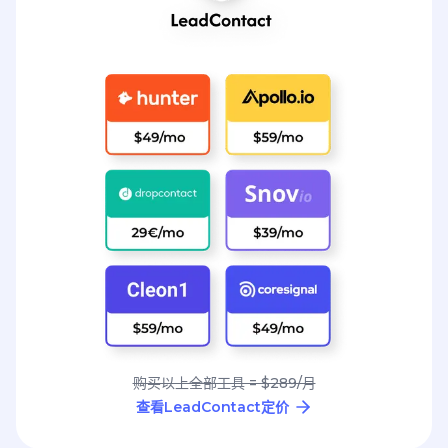
购买以上全部工具 = $289/月
查看LeadContact定价