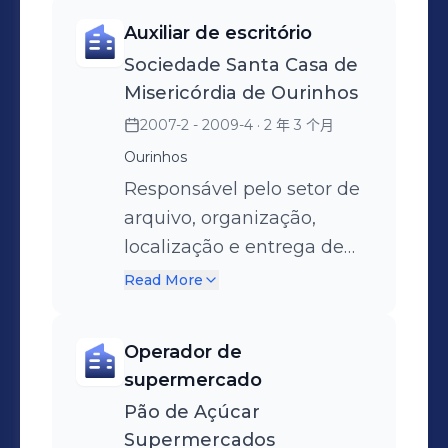
equipamentos
Auxiliar de escritório
hospitalares,
Sociedade Santa Casa de
medicamentos,
Misericórdia de Ourinhos
procedimentos clínicos e
2007-2 - 2009-4
· 2 年 3 个月
cirúrgicos), inserção de
Ourinhos
dados no sistema e
encerramento do processo
Responsável pelo setor de
de faturamento.
arquivo, organização,
localização e entrega de
prontuários. Zelando pelo
Read More
sigilo das informações e
armazenamento
Operador de
adequado de documentos.
supermercado
Pão de Açúcar
Supermercados