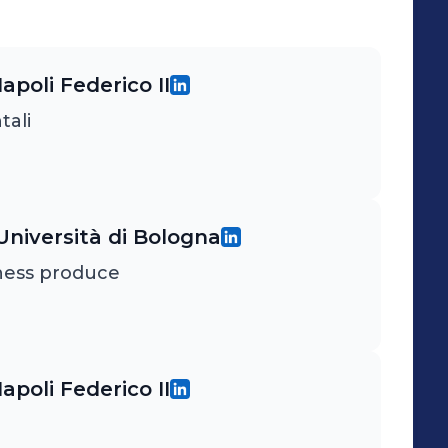
apoli Federico II
tali
niversità di Bologna
ness produce
apoli Federico II