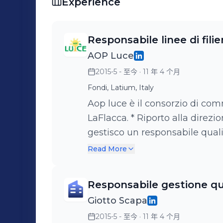
Experience
fornitura e delle linee "Private Label" 
prodotto e processo (GlobalGAP, IFS,
sociale).Tracciabilità e sicurezza alimentare
Responsabile linee di fil
SCEGLIERMI Unisco la precisione dell'
AOP Luce
Manager. Aiuto le aziende non solo a ot
2015-5 - 至今
· 11 年 4 个月
elevare gli standard qualitativi richies
Fondi, Latium, Italy
cerchio tra produzione e vendita.
Aop luce è il consorzio di com
LaFlacca. * Riporto alla direzione e per svolgere questo compito
gestisco un responsabile qualità e tre addetti
Responsabile della conformità d
Read More
magazzini di Giotto a Sessa A
Responsabile gestione qu
Giotto Scapa
2015-5 - 至今
· 11 年 4 个月