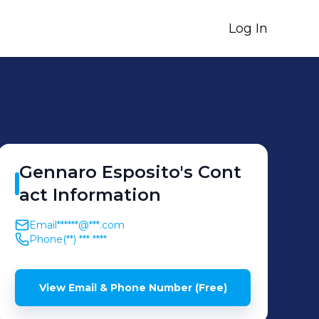
Log In
Gennaro
Esposito
's
Cont
act Information
Email
******@***.com
Phone
(**) *** ****
View Email & Phone Number (Free)