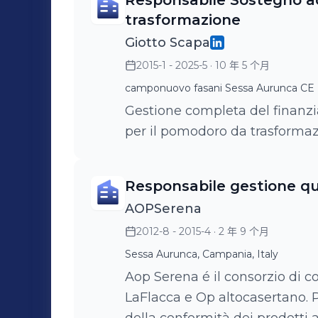
Responsabile Sostegno a
trasformazione
Giotto Scapa
2015-1 - 2025-5
· 10 年 5 个月
camponuovo fasani Sessa Aurunca CE
Gestione completa del finanz
per il pomodoro da trasformaz
Responsabile gestione qu
AOPSerena
2012-8 - 2015-4
· 2 年 9 个月
Sessa Aurunca, Campania, Italy
Aop Serena é il consorzio di 
LaFlacca e Op altocasertano. 