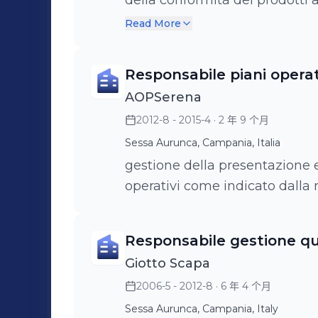
della conformità dei prodotti a
Giotto a Sessa Aurunca, Coop 
Read More
Presenzano. Per svolgere que
qualità e tre addetti 
Responsabile piani opera
AOPSerena
2012-8 - 2015-4
· 2 年 9 个月
Sessa Aurunca, Campania, Italia
gestione della presentazione
operativi come indicato dalla
Responsabile gestione qu
Giotto Scapa
2006-5 - 2012-8
· 6 年 4 个月
Sessa Aurunca, Campania, Italy