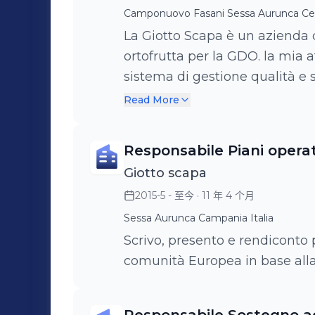
Camponuovo Fasani Sessa Aurunca Ce
La Giotto Scapa è un azienda
ortofrutta per la GDO. la mia attività riguarda: • Sviluppo e controllo
sistema di gestione qualità e
confezionamento e nelle aziende agricole; • F
Read More
del personale nell’ambito del c
Sviluppo e controllo delle line
Responsabile Piani opera
(Auchan, Carrefour, Coop Ital
Giotto scapa
sapere di sapori Selex, Resid
2015-5 - 至今
· 11 年 4 个月
Certificazioni BRC, IFS, Glo
Biologico, ISO 22000, filiera re
Sessa Aurunca Campania Italia
codici EAN indicod – GSI; • Gest
Scrivo, presento e rendiconto p
/ export; • Supporto al RSPP e
comunità Europea in base all
della documetazione rifiuti (f