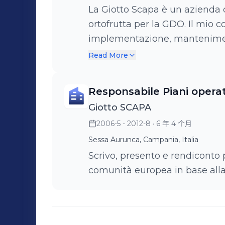
La Giotto Scapa è un azienda
ortofrutta per la GDO. Il mio 
implementazione, mantenimen
gestione aziendale secondo i
Read More
9001, Global gap Grasp, IFS e Brc. Coordino RSPP nella gestion
formazione e rilascio DPI secondo sistema di sicurezza sui 
Responsabile Piani opera
lavoro del TU 81/2008. Implemento e gestisco audit etici e sociali
Giotto SCAPA
presso le aziende agricole e m
2006-5 - 2012-8
· 6 年 4 个月
occupo della gestione dei for
registrazione su registro rifiu
Sessa Aurunca, Campania, Italia
Mud. Sono referente per la conformità delle aziende agricole e
Scrivo, presento e rendiconto p
magazzino di confezionamento 
comunità europea in base all
Carrefour. Svolgo attività di divulgazione e formazione alle aziende
associate di nuove tecnologie di produzione e
sicurezza agro-alimentare an