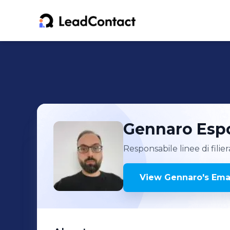
Gennaro
Esp
Responsabile linee di fili
View
Gennaro
's
Emai