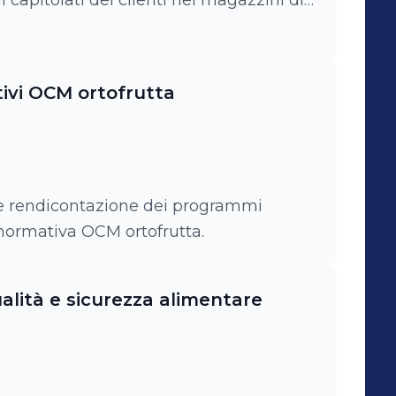
i capitolati dei clienti nei magazzini di
La Flacca a Fondi e Altocasertano a
sto compito gestivo due responsabile
al controllo qualità.
tivi OCM ortofrutta
 e rendicontazione dei programmi
 normativa OCM ortofrutta.
alità e sicurezza alimentare