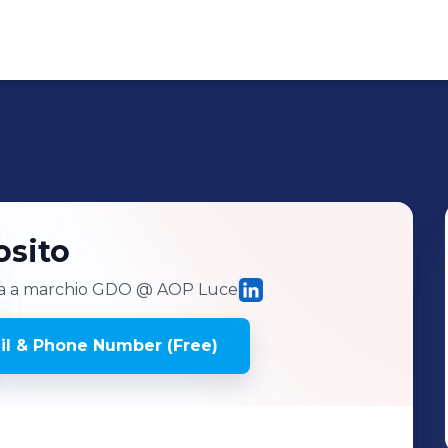
osito
era a marchio GDO
@ AOP Luce
l & Phone Number (Free)