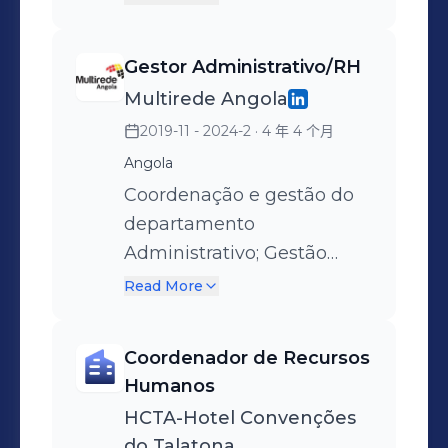
(regulamentose
procedimentos e codigo de
Gestor Administrativo/RH
conduta interno; Assegurar
Multirede Angola
conformidade e
2019-11 - 2024-2
· 4 年 4 个月
regulamentação legal e
boas práticas de RH; Gerir
Angola
políticas de remuneração e
Coordenação e gestão do
benefícios; Implementar
departamento
programas de
Administrativo; Gestão
Treinamento e
Operacional do Capital
Read More
desenvolvimento de
Humano controle e
capital Humano; Controle
supervisão das do
Coordenador de Recursos
de prazos de caducidade
cumprimento de normas e
Humanos
de certificação do pessoal
regulamentos internos;
HCTA-Hotel Convenções
onshore e offshore; Liderar
Gestão administrativa,
do Talatona