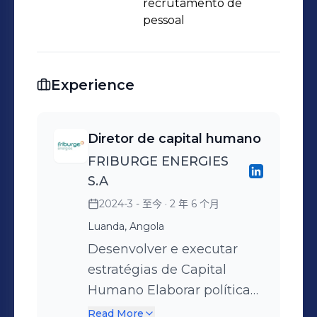
de expatriados e vistos de trabalho;
recrutamento de
Gestão administrativa, operações,
pessoal
logística e frota, gestão de alojamento
de colaboradores expatriados e
coordenação de serviços gerais. Sou
Experience
altamente motivado por relações
humanas e com fortes habilidades
Diretor de capital humano
criativas e analíticas em gestão de
FRIBURGE ENERGIES
pessoas.
S.A
2024-3 - 至今
· 2 年 6 个月
Luanda, Angola
Desenvolver e executar
estratégias de Capital
Humano Elaborar políticas
de capital humano
Read More