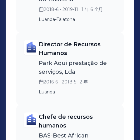
processos de recrutamento
serviços gerais, operações,
2018-6 - 2019-11
· 1 年 6 个月
e Seleção de novos
frota e logística; Gestão de
Luanda-Talatona
colaboradores; Gestão da
colaboradores expatriados,
Avaliação de desempenho;
Vistos de trabalho,
Gestão de KPI´s -
renovações e alojamentos;
Director de Recursos
Indicadores de
Medicina ocupacional,
Humanos
desempenho e de metas;
seguros de saúde e
Park Aqui prestação de
Supervisão do Plano de
acidentes de trabalho;
serviços, Lda
Desenvolvimento-PDRH
2016-6 - 2018-5
· 2 年
no portal SIASP, do
Luanda
MIRIMPET; Promover o
bem estar dos
trabalhadores a través de
Chefe de recursos
iniciativas criativas;
humanos
BAS-Best African