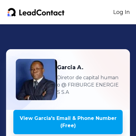
Log In
Garcia
A.
Diretor de capital human
o
@ FRIBURGE ENERGIE
S S.A
View
Garcia
's
Email & Phone Number
(Free)