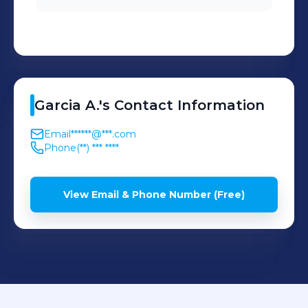
Garcia
A.
's
Contact Information
Email
******@***.com
Phone
(**) *** ****
View Email & Phone Number (Free)