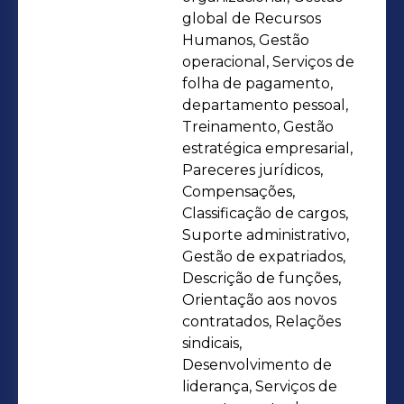
Humanos, acumulei ao longo dos
global de Recursos
anos experiencias e aprendizados
Humanos, Gestão
operacional, Serviços de
que que tem sido fundamentais para
folha de pagamento,
a minha manutenção no mercado de
departamento pessoal,
trabalho, cada vez mais competitivo.
Treinamento, Gestão
Experiências/interesses: gestão
estratégica empresarial,
estratégica de RH, R&S, políticas de
Pareceres jurídicos,
Compensações,
compensações e benefícios, PDRH-
Classificação de cargos,
plano de desenvolvimento de
Suporte administrativo,
pessoas, Elaboração de qualificador
Gestão de expatriados,
ocupacional, regulamentos Internos,
Descrição de funções,
gestão de contratos, legislação laboral
Orientação aos novos
contratados, Relações
e procedimentos disciplinares, gestão
sindicais,
de medicina ocupacional/seguros de
Desenvolvimento de
saúde/acidentes de trabalho; gestão
liderança, Serviços de