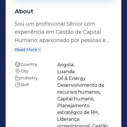
About
Sou um profissional Sênior com
experiência em Gestão de Capital
Humano; apaixonado por pessoas e
comprometido com a causa do
Read More
talento humano nas organizações.
Com fortes habilidades criativas e
Country
Angola
City
Luanda
analíticas em gestão e
Industry
Oil & Energy
desenvolvimento de pessoas. Possuo
Skill
Desenvolvimento de
conhecimentos especializados em
recursos humanos,
gestão estratégica e em
Capital humano,
desenvolvimento do capital humano.
Planejamento
estratégico de RH,
Desde 2008, me dedico
Liderança
intensamente à gestão de Recursos
organizacional, Gestão