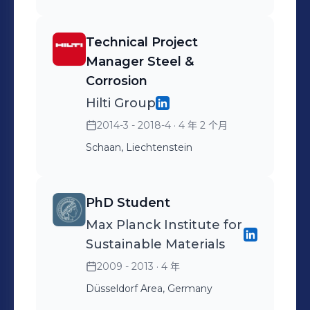
Technical Project
Manager Steel &
Corrosion
Hilti Group
2014-3 - 2018-4
· 4 年 2 个月
Schaan, Liechtenstein
PhD Student
Max Planck Institute for
Sustainable Materials
2009 - 2013
· 4 年
Düsseldorf Area, Germany