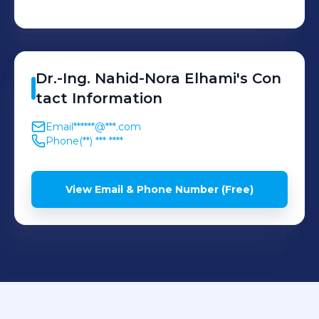
Dr.-Ing. Nahid-Nora
Elhami
's
Con
tact Information
Email
******@***.com
Phone
(**) *** ****
View Email & Phone Number (Free)