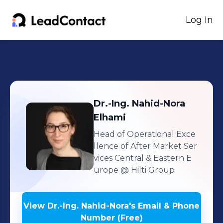
Log In
Dr.-Ing. Nahid-Nora
Elhami
Head of Operational Exce
llence of After Market Ser
vices Central & Eastern E
urope
@ Hilti Group
View
Dr.-Ing. Nahid-Nora
's
Email & Phone
Number (Free)