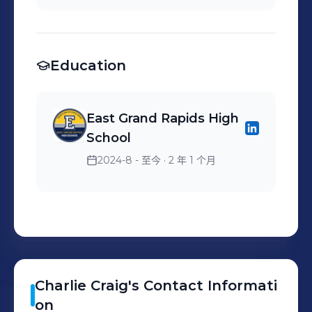
Education
East Grand Rapids High
School
2024-8 - 至今
· 2 年 1 个月
Charlie
Craig
's
Contact Informati
on