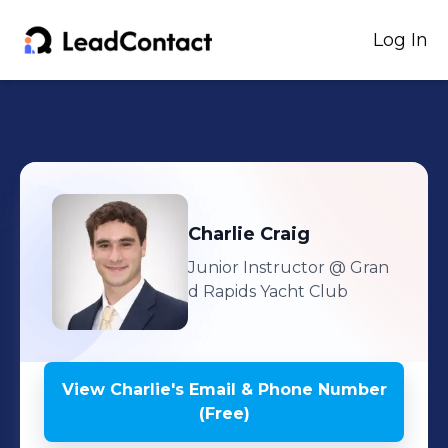
Log In
Charlie
Craig
Junior Instructor
@ Gran
d Rapids Yacht Club
View
Charlie
's
Email & Phone Number
(Free)