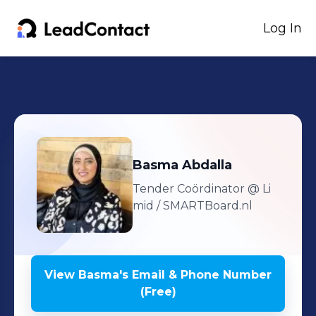
Log In
Basma
Abdalla
Tender Coördinator
@ Li
mid / SMARTBoard.nl
View
Basma
's
Email & Phone Number
(Free)