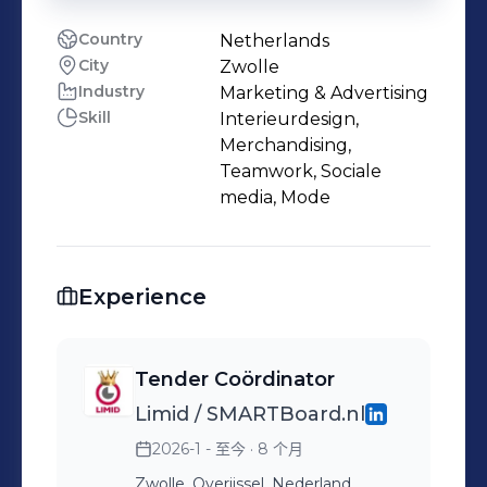
Country
Netherlands
City
Zwolle
Industry
Marketing & Advertising
Skill
Interieurdesign,
Merchandising,
Teamwork, Sociale
media, Mode
Experience
Tender Coördinator
Limid / SMARTBoard.nl
2026-1 - 至今
· 8 个月
Zwolle, Overijssel, Nederland