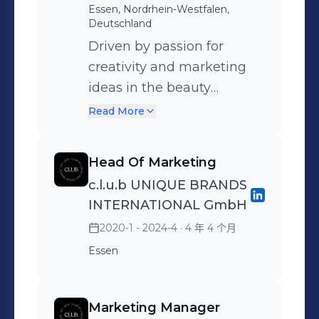
Essen, Nordrhein-Westfalen,
Deutschland
Driven by passion for
creativity and marketing
ideas in the beauty
industry. Elevating brands
Read More
through strategic visions, a
strong commitment and
Head Of Marketing
drive to redefining
c.l.u.b UNIQUE BRANDS
standards with a big team
INTERNATIONAL GmbH
spirit!
2020-1 - 2024-4
· 4 年 4 个月
Essen
Marketing Manager