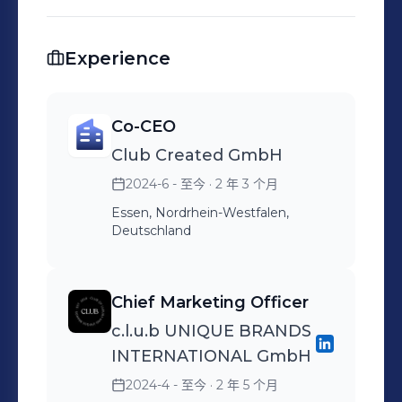
Experience
Co-CEO
Club Created GmbH
2024-6 - 至今
· 2 年 3 个月
Essen, Nordrhein-Westfalen,
Deutschland
Chief Marketing Officer
c.l.u.b UNIQUE BRANDS
INTERNATIONAL GmbH
2024-4 - 至今
· 2 年 5 个月