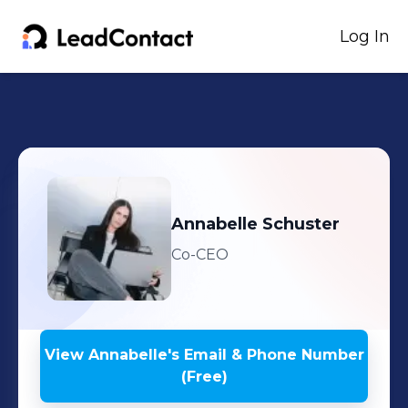
Log In
Annabelle
Schuster
Co-CEO
View
Annabelle
's
Email & Phone Number
(Free)