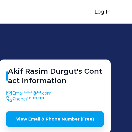
Log In
Akif Rasim
Durgut
's
Cont
act Information
Email
******@***.com
Phone
(**) *** ****
View Email & Phone Number (Free)