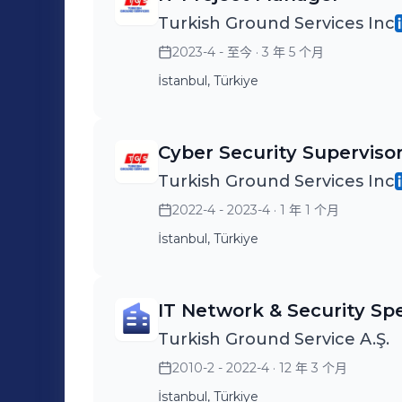
Turkish Ground Services Inc
2023-4 - 至今
· 3 年 5 个月
İstanbul, Türkiye
Cyber Security Superviso
Turkish Ground Services Inc
2022-4 - 2023-4
· 1 年 1 个月
İstanbul, Türkiye
IT Network & Security Spe
Turkish Ground Service A.Ş.
2010-2 - 2022-4
· 12 年 3 个月
İstanbul, Türkiye