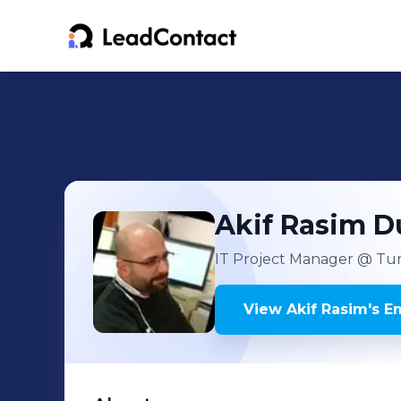
Akif Rasim
D
IT Project Manager
@ Turk
View
Akif Rasim
's
Em