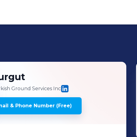
urgut
ish Ground Services Inc
ail & Phone Number (Free)