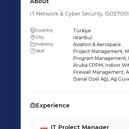
About
IT Network & Cyber Security, ISO270
Country
Türkiye
City
Istanbul
Industry
Aviation & Aerospace
Skill
Project Management, Ma
Program Management, Pr
Aruba CPPM, Indoor Wi
Firewall Management, A
(Sanal Özel Ağ), Ağ Güv
Experience
IT Project Manager