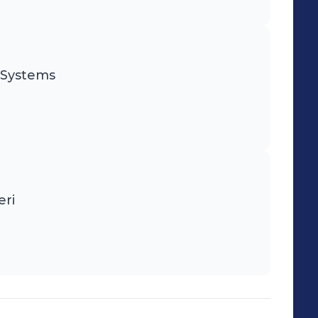
c Systems
eri