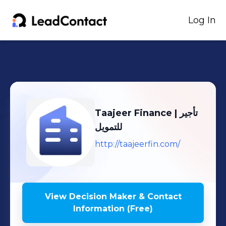
Log In
Taajeer Finance | تأجير
للتمويل
http://taajeerfin.com/
View Decision Maker & Contact
Information (Free)