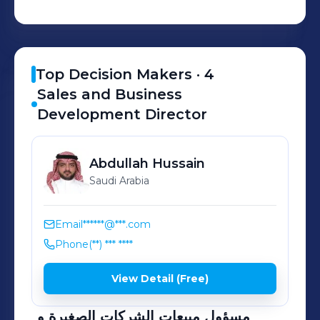
Top Decision Makers ·
4
Sales and Business
Development Director
Abdullah
Hussain
Saudi Arabia
Email
******@***.com
Phone
(**) *** ****
View Detail (Free)
مسؤول مبيعات الشركات الصغيرة و