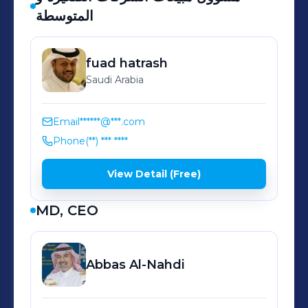
المتوسطة
fuad
hatrash
Saudi Arabia
Email
******@***.com
Phone
(**) *** ****
View Detail (Free)
MD, CEO
Abbas
Al-Nahdi