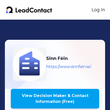
Log In
Sinn Féin
https://www.sinnfein.ie/
View Decision Maker & Contact
Information (Free)