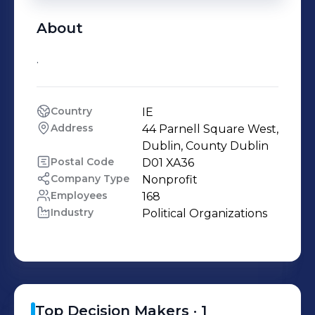
About
.
Country
IE
Address
44 Parnell Square West, 
Dublin, County Dublin
Postal Code
D01 XA36
Company Type
Nonprofit
Employees
168
Industry
Political Organizations
Top Decision Makers ·
1