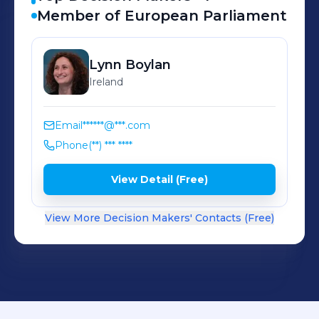
Member of European Parliament
Lynn
Boylan
Ireland
Email
******@***.com
Phone
(**) *** ****
View Detail (Free)
View More Decision Makers' Contacts (Free)