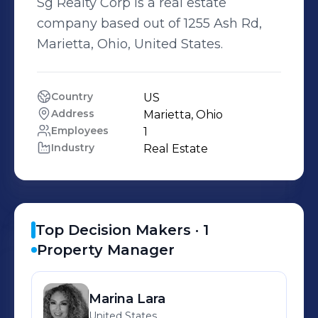
Sg Realty Corp is a real estate
company based out of 1255 Ash Rd,
Marietta, Ohio, United States.
Country
US
Address
Marietta, Ohio
Employees
1
Industry
Real Estate
Top Decision Makers ·
1
Property Manager
Marina
Lara
United States