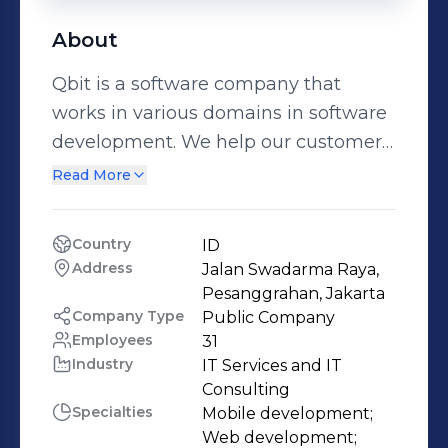
About
Qbit is a software company that
works in various domains in software
development. We help our customer
to architect and realize their business
Read More
idea. We are also developing some
products under our Company. Our
Country
ID
philosophy is “Move fast, break things.
Address
Jalan Swadarma Raya, 
Never afraid to try something new.”
Pesanggrahan, Jakarta
Company Type
Public Company
Employees
31
Industry
IT Services and IT 
Consulting
Specialties
Mobile development;

Web development;
