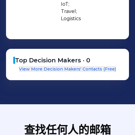
IoT;

Travel;

Logistics
Top Decision Makers ·
0
View More Decision Makers' Contacts (Free)
查找任何人的邮箱