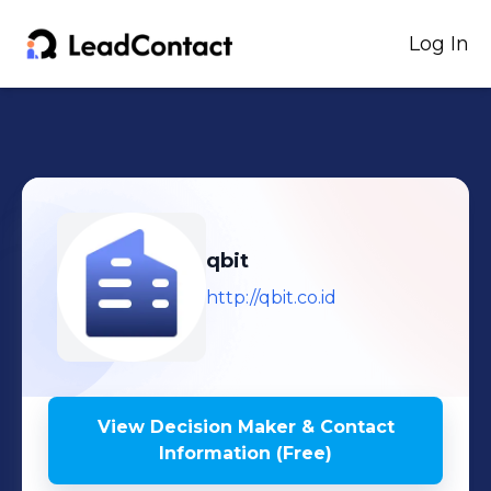
Log In
qbit
http://qbit.co.id
View Decision Maker & Contact
Information (Free)