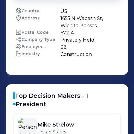
Country
US
Address
1655 N Wabash St, 
Wichita, Kansas
Postal Code
67214
Company Type
Privately Held
Employees
32
Industry
Construction
Top Decision Makers ·
1
President
Mike
Strelow
United States