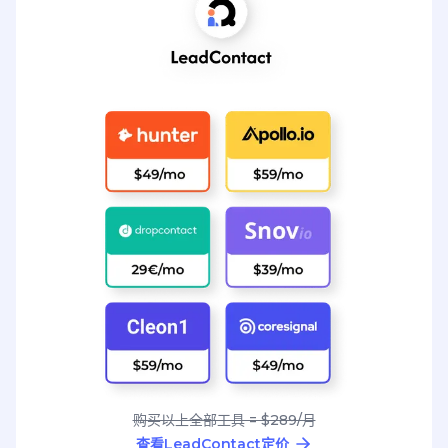
购买以上全部工具 = $289/月
查看LeadContact定价