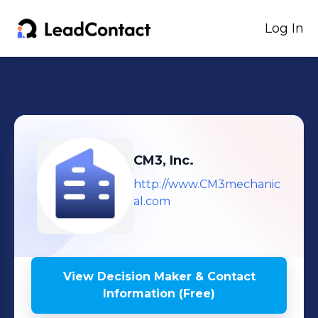
Log In
CM3, Inc.
http://www.CM3mechanic
al.com
View Decision Maker & Contact
Information (Free)