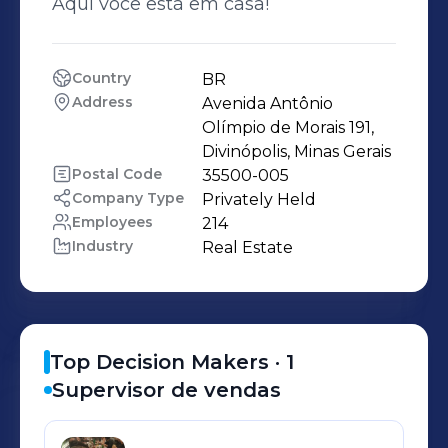
Aqui você está em casa!
Country
BR
Address
Avenida Antônio 
Olímpio de Morais 191, 
Divinópolis, Minas Gerais
Postal Code
35500-005
Company Type
Privately Held
Employees
214
Industry
Real Estate
Top Decision Makers ·
1
Supervisor de vendas