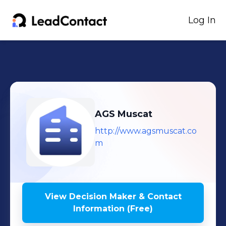
Log In
AGS Muscat
http://www.agsmuscat.co
m
View Decision Maker & Contact
Information (Free)