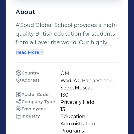
About
A’Soud Global School provides a high-
quality British education for students
from all over the world. Our highly
skilled teachers are trained to deliver
Read More
an educational experience which
inspires and encourages all learners
Country
OM
to aim high and achieve their very
Address
Wadi A'C Bahia Streer, 
best.
Seeb, Muscat
Postal Code
130
Company Type
Privately Held
Employees
13
Industry
Education 
Administration 
Programs