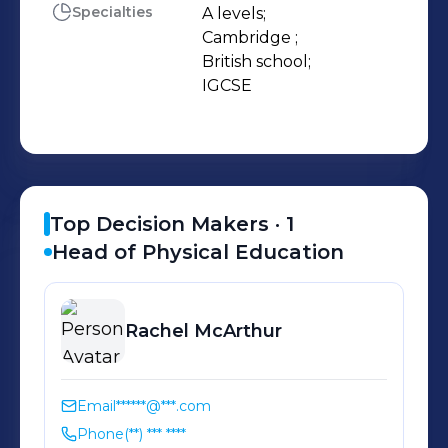
Specialties
A levels;

Cambridge ;

British school;

IGCSE
Top Decision Makers ·
1
Head of Physical Education
Rachel
McArthur
Email
******@***.com
Phone
(**) *** ****