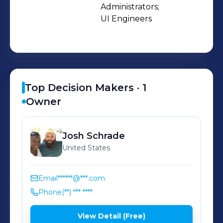
Administrators;

UI Engineers
Top Decision Makers ·
1
Owner
Josh
Schrade
United States
Email
******@***.com
Phone
(**) *** ****
View Detail (Free)