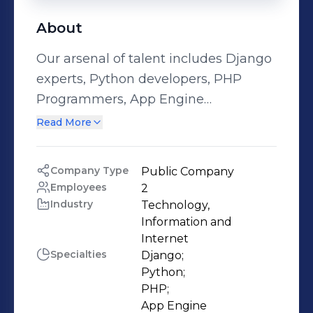
About
Our arsenal of talent includes Django
experts, Python developers, PHP
Programmers, App Engine
administrators and UI engineers. Are
Read More
you looking for great Android and
iPhone apps? We do those too. Our
Company Type
Public Company
mission is to provide industry leading
Employees
2
quality services at prices that make
Industry
Technology, 
our competitors go "how?"
Information and 
Internet
Specialties
Django;

Python;

PHP;

App Engine 