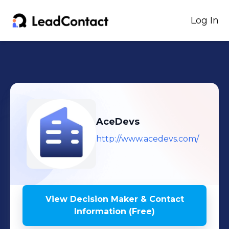
Log In
AceDevs
http://www.acedevs.com/
View Decision Maker & Contact
Information (Free)