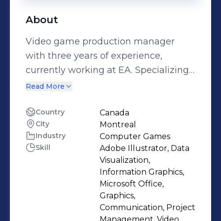
About
Video game production manager
with three years of experience,
currently working at EA. Specializing
in fostering healthy team dynamics
Read More
and fluid communication to achieve
high-quality results.
Country
Canada
City
Montreal
Industry
Computer Games
Skill
Adobe Illustrator, Data
Visualization,
Information Graphics,
Microsoft Office,
Graphics,
Communication, Project
Management, Video