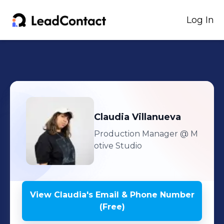
Log In
Claudia
Villanueva
Production Manager
@ M
otive Studio
View
Claudia
's
Email & Phone Number
(Free)