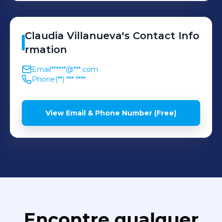
Claudia
Villanueva
's
Contact Info
rmation
Email
******@***.com
Phone
(**) *** ****
View Email & Phone Number (Free)
Encontre qualquer