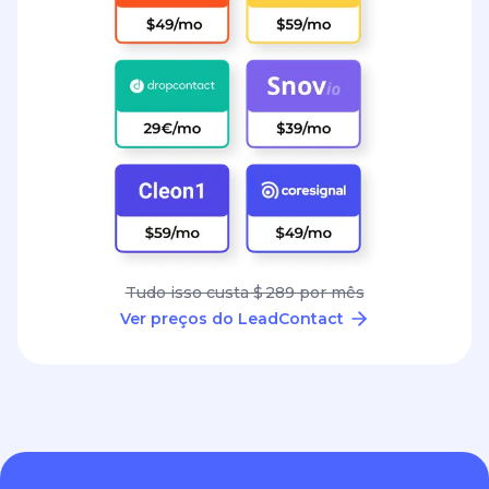
Tudo isso custa $ 289 por mês
Ver preços do LeadContact