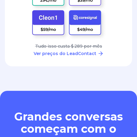
Tudo isso custa $ 289 por mês
Ver preços do LeadContact
Grandes conversas
começam com o