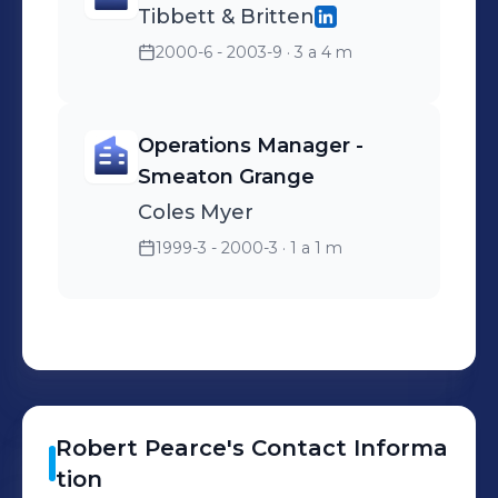
Tibbett & Britten
2000-6 - 2003-9
· 3 a 4 m
Operations Manager -
Smeaton Grange
Coles Myer
1999-3 - 2000-3
· 1 a 1 m
Robert
Pearce
's
Contact Informa
tion