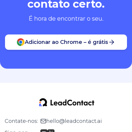
contato certo.
É hora de encontrar o seu.
Adicionar ao Chrome – é grátis
Contate‑nos
:
hello@leadcontact.ai