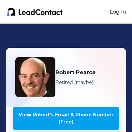
Log In
Robert
Pearce
Retired (maybe)
View
Robert
's
Email & Phone Number
(Free)