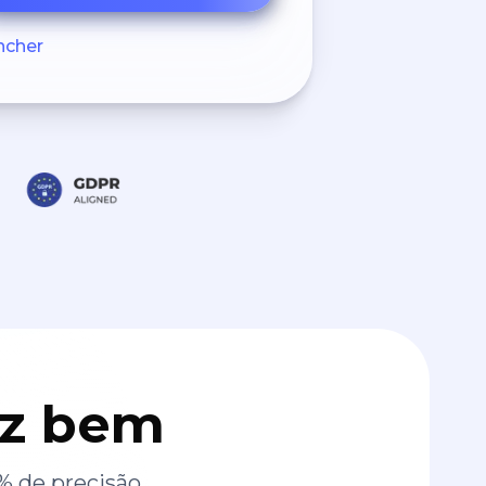
ncher
az bem
% de precisão.