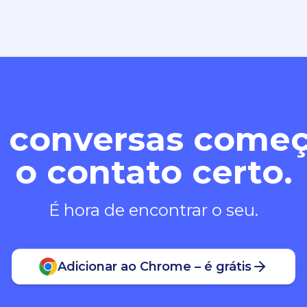
 conversas com
o contato certo.
É hora de encontrar o seu.
Adicionar ao Chrome – é grátis