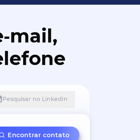
‑mail,
elefone
Pesquisar no LinkedIn
Encontrar contato