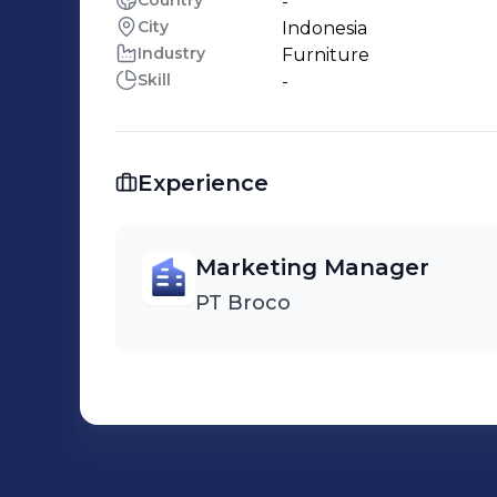
Country
-
City
Indonesia
Industry
Furniture
Skill
-
Experience
Marketing Manager
PT Broco