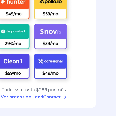
Tudo isso custa $ 289 por mês
Ver preços do LeadContact