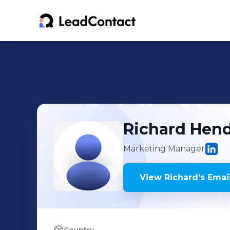
Richard
Hend
Marketing Manager
View
Richard
's
Email