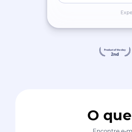
Expe
O que
Encontre e‑ma