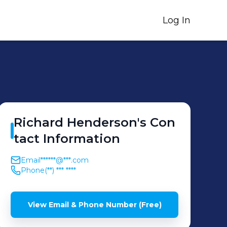
Log In
Richard
Henderson
's
Con
tact Information
Email
******@***.com
Phone
(**) *** ****
View Email & Phone Number (Free)