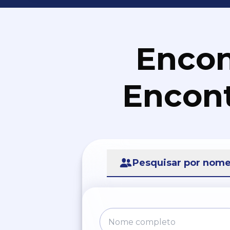
Encon
Encont
Pesquisar por nom