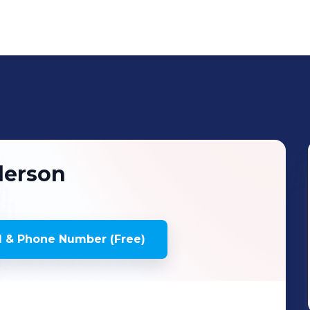
erson
 & Phone Number (Free)