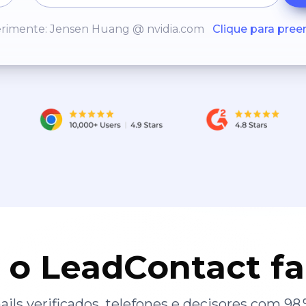
rimente: Jensen Huang @ nvidia.com
Clique para pree
 o LeadContact f
ils verificados, telefones e decisores com 98 