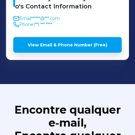
o
's
Contact Information
Email
******@***.com
Phone
(**) *** ****
View Email & Phone Number (Free)
Encontre qualquer
e‑mail,