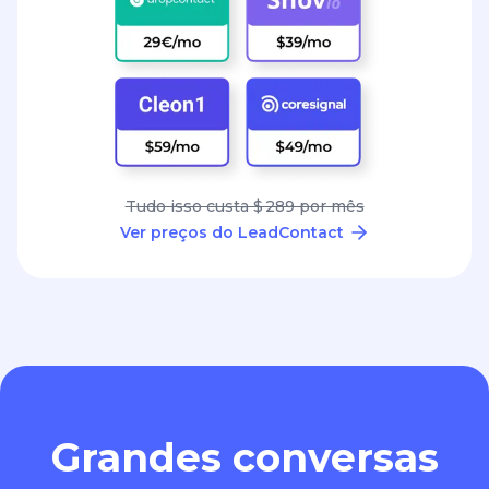
Tudo isso custa $ 289 por mês
Ver preços do LeadContact
Grandes conversas