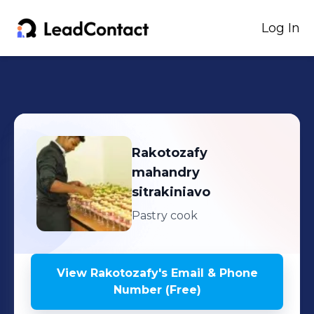
Log In
Rakotozafy
mahandry
sitrakiniavo
Pastry cook
View
Rakotozafy
's
Email & Phone
Number (Free)