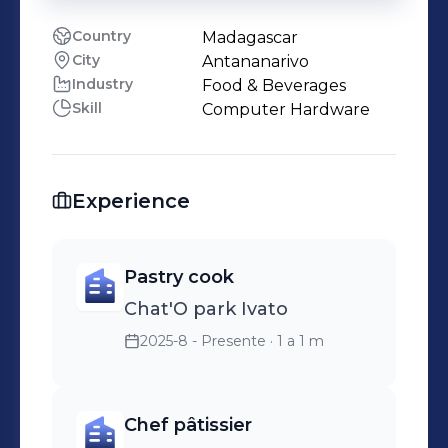
Country
Madagascar
City
Antananarivo
Industry
Food & Beverages
Skill
Computer Hardware
Experience
Pastry cook
Chat'O park Ivato
2025-8 - Presente
· 1 a 1 m
Chef pâtissier