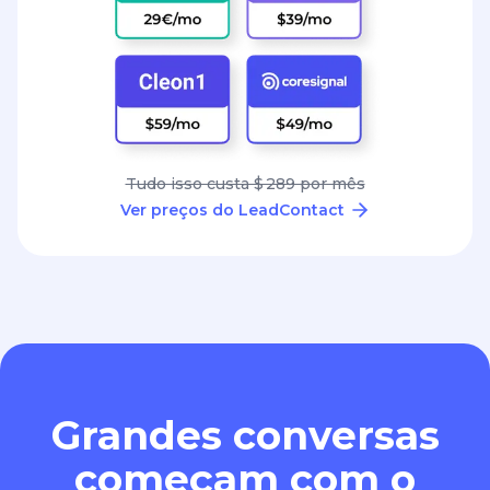
Tudo isso custa $ 289 por mês
Ver preços do LeadContact
Grandes conversas
começam com o