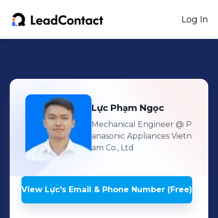
Log In
Lực
Phạm Ngọc
Mechanical Engineer
@ P
anasonic Appliances Vietn
am Co., Ltd
View
Lực
's
Email & Phone Number (Free)