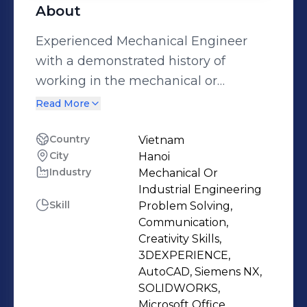
About
Experienced Mechanical Engineer
with a demonstrated history of
working in the mechanical or
industrial engineering industry.
Read More
Skilled in AutoCAD, Communication,
SolidWorks, Siemens NX, and
Country
Vietnam
City
Hanoi
Creativity Skills. Strong engineering
Industry
Mechanical Or
professional with a Engineer's degree
Industrial Engineering
focused in Mechanical Engineering
Skill
Problem Solving,
from Đại học Kỹ thuật Công Nghiệp
Communication,
Thái Nguyên.
Creativity Skills,
3DEXPERIENCE,
AutoCAD, Siemens NX,
SOLIDWORKS,
Microsoft Office,