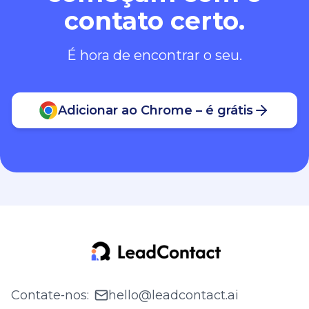
contato certo.
É hora de encontrar o seu.
Adicionar ao Chrome – é grátis
Contate‑nos
:
hello@leadcontact.ai