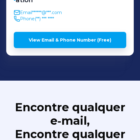
ation
Email
******@***.com
Phone
(**) *** ****
View Email & Phone Number (Free)
Encontre qualquer
e‑mail,
Encontre qualquer