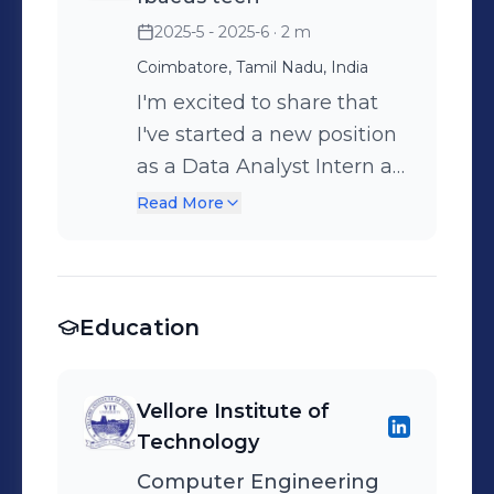
2025-5 - 2025-6
· 2 m
Coimbatore, Tamil Nadu, India
I'm excited to share that
I've started a new position
as a Data Analyst Intern at
Ibacus Tech!
Read More
Education
Vellore Institute of
Technology
Computer Engineering