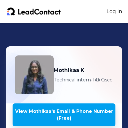
Log In
Mothikaa
K
Technical intern-I
@ Cisco
View
Mothikaa
's
Email & Phone Number
(Free)