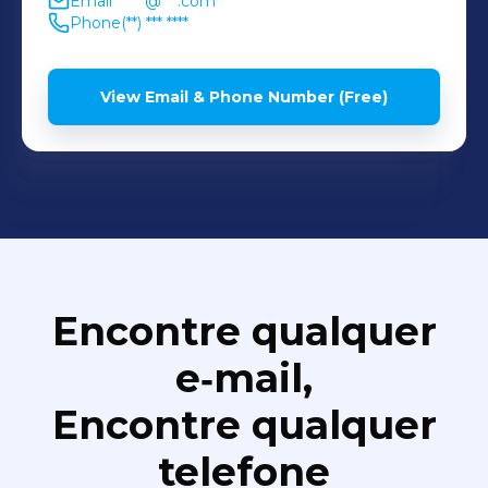
Email
******@***.com
Phone
(**) *** ****
View Email & Phone Number (Free)
Encontre qualquer
e‑mail,
Encontre qualquer
telefone