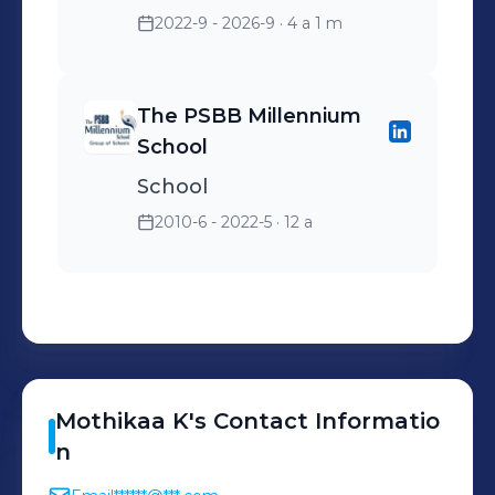
2022-9 - 2026-9
· 4 a 1 m
The PSBB Millennium
School
School
2010-6 - 2022-5
· 12 a
Mothikaa
K
's
Contact Informatio
n