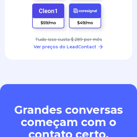
Tudo isso custa $ 289 por mês
Ver preços do LeadContact
Grandes conversas
começam com o
contato certo.