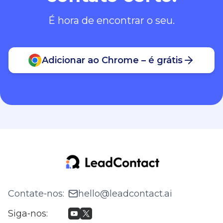
É hora de encontrar o seu.
Adicionar ao Chrome – é grátis
Contate‑nos
:
hello@leadcontact.ai
Siga‑nos
: