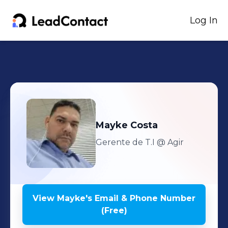
Log In
Mayke
Costa
Gerente de T.I
@ Agir
View
Mayke
's
Email & Phone Number
(Free)