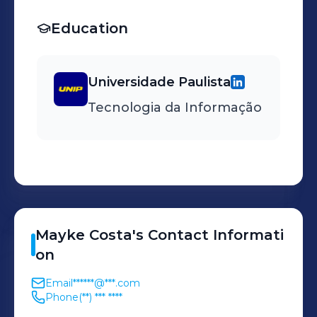
Brasil (Manaus e São
Education
Paulo). • Responsável pelo
site de Manaus “Distrito”
(Sistema ERP, Networking,
Universidade Paulista
Telecom e Chão de Fábrica
Tecnologia da Informação
“Shop Floor” – Injet e
FlexFlow.
Mayke
Costa
's
Contact Informati
on
Email
******@***.com
Phone
(**) *** ****