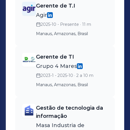
Documentação do Sistema de
Gerente de T.I
Negócios; - Análise de fluxo de
Agir
trabalho / reengenharia; -
2025-10 - Presente
· 11 m
Pensamento crítico; - Negociação,
Manaus, Amazonas, Brasil
Persuasão e Comunicação; - Solução
de problemas; - Tomada de decisão; -
A infraestrutura, Gerenciando Help
Gerente de TI
Desk, Telecom , Servidores e Chão de
Grupo 4 Mares
Fábrica;
2023-1 - 2025-10
· 2 a 10 m
Manaus, Amazonas, Brasil
Gestão de tecnologia da
informação
Masa Industria de