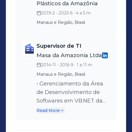
Plásticos da Amazônia
2019-2 - 2023-6
· 4 a 5 m
Manaus e Região, Brasil
Supervisor de TI
Masa da Amazonia Ltda
2014-11 - 2016-9
· 1 a 11 m
Manaus e Região, Brasil
• Gerenciamento da Área
de Desenvolvimento de
Softwares em VB.NET da
Flextronics Internacional e
Read More
suporte nos aplicativos
lançados nos dois sites do