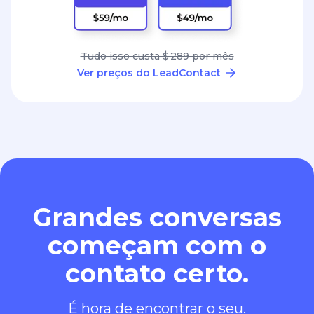
Tudo isso custa $ 289 por mês
Ver preços do LeadContact
Grandes conversas
começam com o
contato certo.
É hora de encontrar o seu.