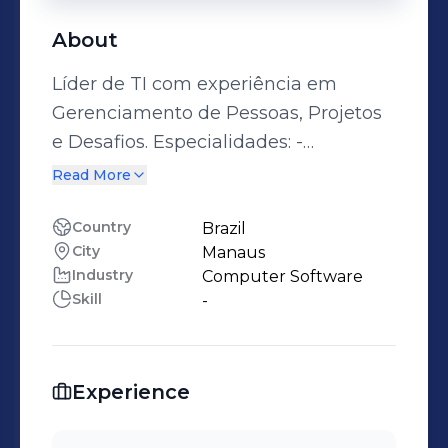
About
Líder de TI com experiência em
Gerenciamento de Pessoas, Projetos
e Desafios. Especialidades: -
Metodologias de Gestão de Projetos; -
Read More
Acompanhamento / comunicação do
projeto; - Análise de problemas /
Country
Brazil
City
Manaus
necessidades empresariais; -
Industry
Computer Software
Treinamento / orientação; -
Skill
-
Planejamento tático / estratégico; -
Atendimento ao Cliente Interno /
Externo; - Recomendação de Melhoria
Experience
do Processo de Negócios; - Melhoria
do Processo de Negócios; -