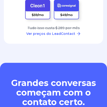
Tudo isso custa $ 289 por mês
Ver preços do LeadContact
Grandes conversas
começam com o
contato certo.