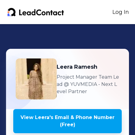
Log In
Leera
Ramesh
Project Manager Team Le
ad
@ YUVMEDIA - Next L
evel Partner
View
Leera
's
Email & Phone Number
(Free)