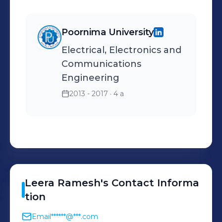
Poornima University
Electrical, Electronics and
Communications
Engineering
2013 - 2017
· 4 a
Leera
Ramesh
's
Contact Informa
tion
Email
******@***.com