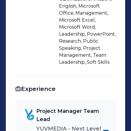
commitment to excellence and a
English, Microsoft
knack for management, utilizing tools
Office, Management,
Microsoft Excel,
like Microsoft Office and Excel to
Microsoft Word,
deliver compelling results.
Leadership, PowerPoint,
Research, Public
Speaking, Project
Management, Team
Leadership, Soft Skills
Experience
Project Manager Team
Lead
YUVMEDIA - Next Level