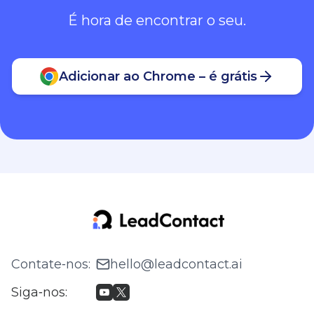
É hora de encontrar o seu.
Adicionar ao Chrome – é grátis
Contate‑nos
:
hello@leadcontact.ai
Siga‑nos
: