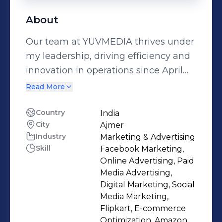
About
Our team at YUVMEDIA thrives under
my leadership, driving efficiency and
innovation in operations since April
2023. With a robust foundation in
Read More
electrical, electronics, and
communications engineering from
Country
India
City
Ajmer
Poornima University and specialized
Industry
Marketing & Advertising
digital marketing skills from
Skill
Facebook Marketing,
DigiAcharya, I seamlessly blend
Online Advertising, Paid
technical expertise with marketing
Media Advertising,
acumen. My progression from content
Digital Marketing, Social
Media Marketing,
writer and social media marketer to
Flipkart, E-commerce
Team Leader showcases a
Optimization, Amazon,