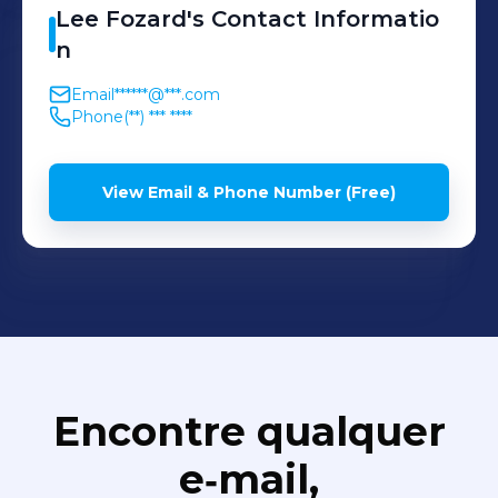
Lee
Fozard
's
Contact Informatio
n
Email
******@***.com
Phone
(**) *** ****
View Email & Phone Number (Free)
Encontre qualquer
e‑mail,