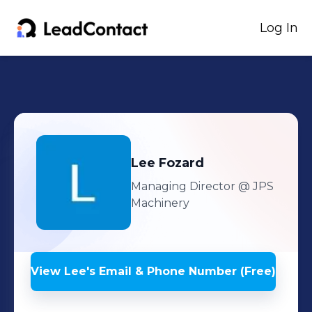
Log In
Lee
Fozard
Managing Director
@ JPS
Machinery
View
Lee
's
Email & Phone Number (Free)