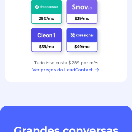
Tudo isso custa $ 289 por mês
Ver preços do LeadContact
Grandes conversas