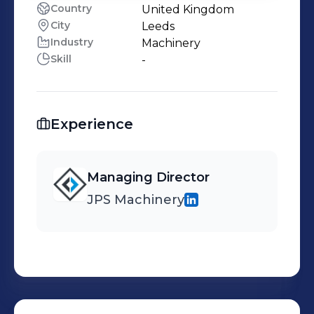
Country
United Kingdom
City
Leeds
Industry
Machinery
Skill
-
Experience
Managing Director
JPS Machinery