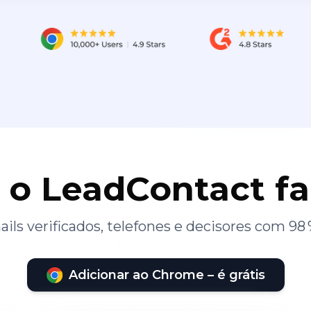
 o LeadContact f
ils verificados, telefones e decisores com 98 
Adicionar ao Chrome – é grátis