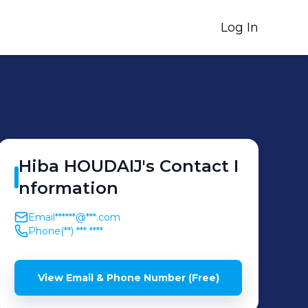
Log In
Hiba
HOUDAIJ
's
Contact I
nformation
Email
******@***.com
Phone
(**) *** ****
View Email & Phone Number (Free)