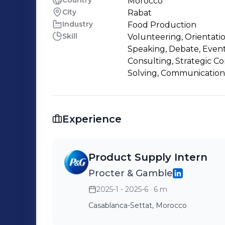
Country
Morocco
City
Rabat
Industry
Food Production
Skill
Volunteering, Orientati
Speaking, Debate, Eve
Consulting, Strategic Con
Solving, Communication
Experience
Product Supply Intern
Procter & Gamble
2025-1 - 2025-6
· 6 m
Casablanca-Settat, Morocco