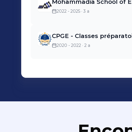
Mohammadia School of E
2022 - 2025
· 3 a
CPGE - Classes préparato
2020 - 2022
· 2 a
Encon