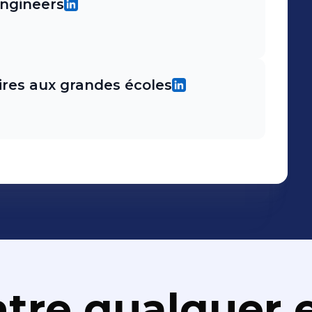
ngineers
ires aux grandes écoles
tre qualquer e