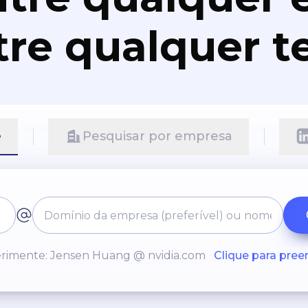
re qualquer t
e
Pesquisar por empresa
rimente: Jensen Huang @ nvidia.com
Clique para pree