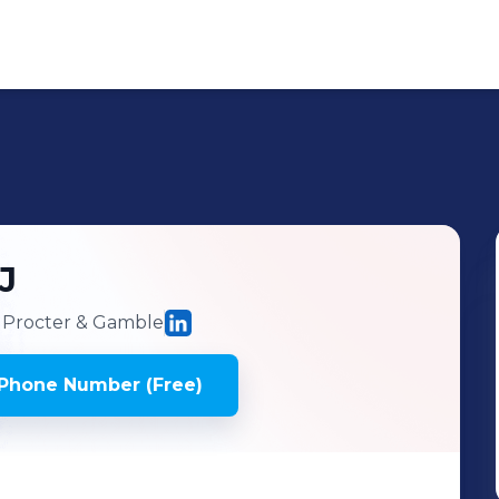
J
Procter & Gamble
Phone Number (Free)