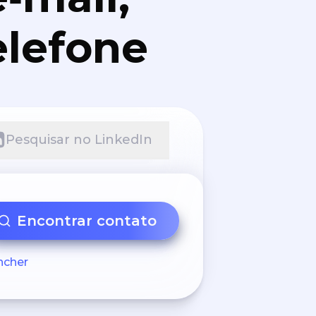
elefone
Pesquisar no LinkedIn
Encontrar contato
ncher