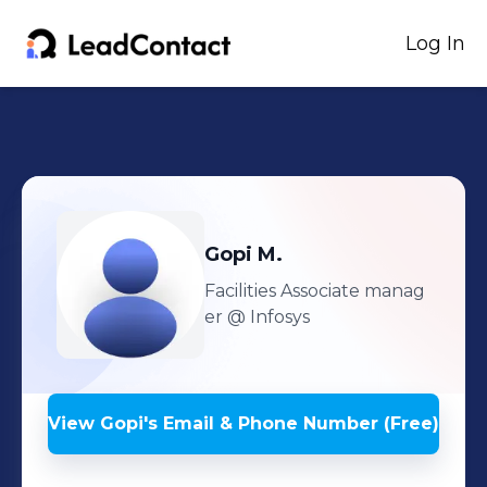
Log In
Gopi
M.
Facilities Associate manag
er
@ Infosys
View
Gopi
's
Email & Phone Number (Free)