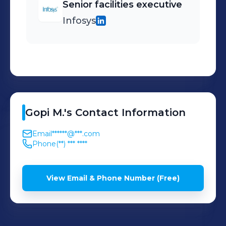
Senior facilities executive
Infosys
Gopi
M.
's
Contact Information
Email
******@***.com
Phone
(**) *** ****
View Email & Phone Number (Free)