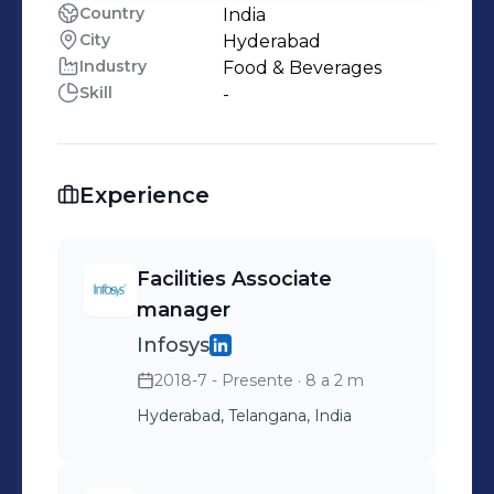
Country
India
City
Hyderabad
Industry
Food & Beverages
Skill
-
Experience
Facilities Associate
manager
Infosys
2018-7 - Presente
· 8 a 2 m
Hyderabad, Telangana, India