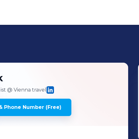
k
ist
@ Vienna travel
& Phone Number (Free)