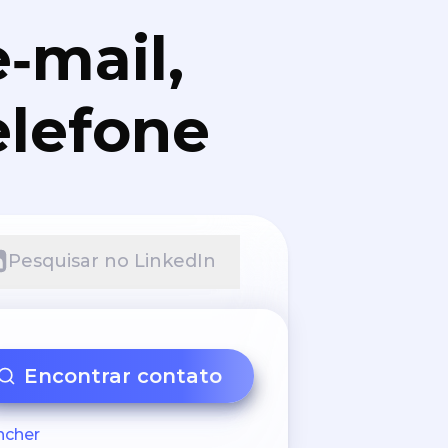
‑mail,
elefone
Pesquisar no LinkedIn
Encontrar contato
ncher