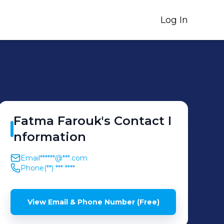
Log In
Fatma
Farouk
's
Contact I
nformation
Email
******@***.com
Phone
(**) *** ****
View Email & Phone Number (Free)