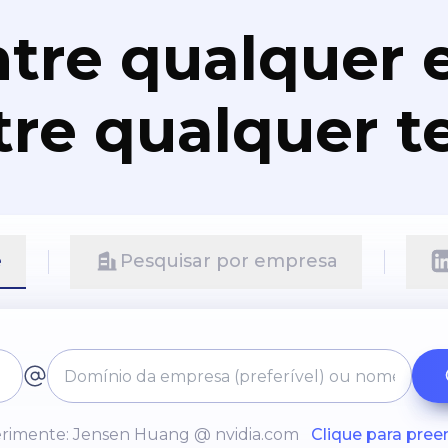
tre qualquer e
re qualquer t
e
Pesquisar por empresa
rimente: Jensen Huang @ nvidia.com
Clique para pree