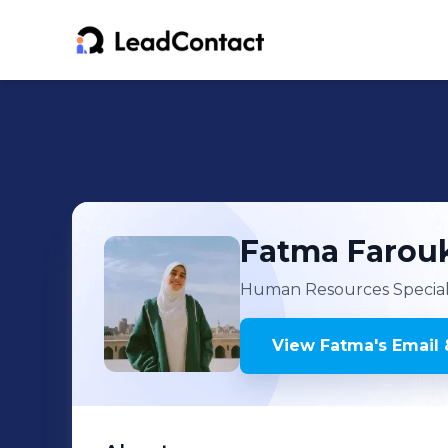
Fatma
Farou
Human Resources Special
View
Fatma
's
Email 