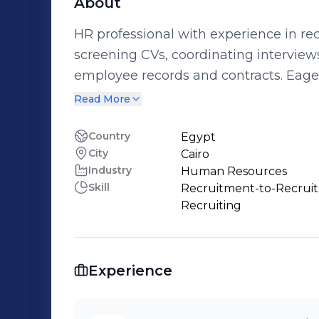
About
HR professional with experience in rec
screening CVs, coordinating interviews
employee records and contracts. Eager
building organized and people-focuse
Read More
Country
Egypt
City
Cairo
Industry
Human Resources
Skill
Recruitment-to-Recruitm
Recruiting
Experience