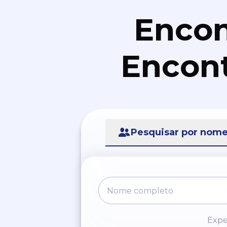
Encon
Encont
Pesquisar por nom
Expe