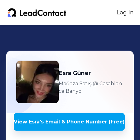
Log In
Esra
Güner
Mağaza Satış
@ Casablan
ca Banyo
View
Esra
's
Email & Phone Number (Free)