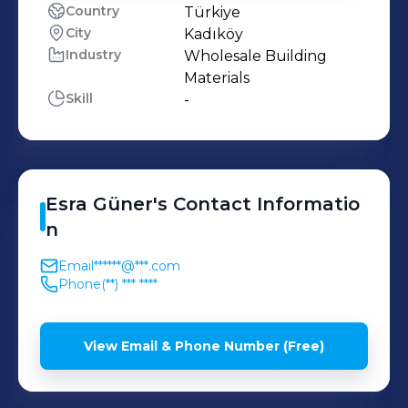
Country
Türkiye
City
Kadıköy
Industry
Wholesale Building
Materials
Skill
-
Esra
Güner
's
Contact Informatio
n
Email
******@***.com
Phone
(**) *** ****
View Email & Phone Number (Free)