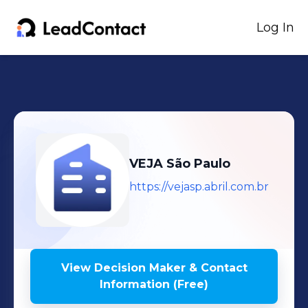
Log In
VEJA São Paulo
https://vejasp.abril.com.br
View Decision Maker & Contact
Information (Free)