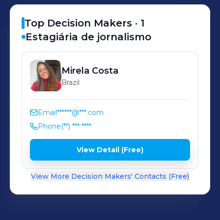
Top Decision Makers ·
1
Estagiária de jornalismo
Mirela
Costa
Brazil
Email
******@***.com
Phone
(**) *** ****
View Detail (Free)
View More Decision Makers' Contacts (Free)