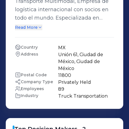
Transporte Multimodal, Empresa de
logística internacional con socios en
todo el mundo. Especializada en
carga marítima FCL y LCL. Proyectos
Read More
especiales y carga aérea.
Country
MX
Address
Unión 61, Ciudad de 
México, Ciudad de 
México
Postal Code
11800
Company Type
Privately Held
Employees
89
Industry
Truck Transportation