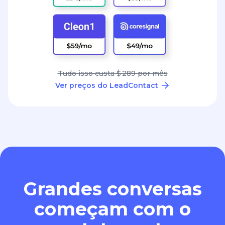
Tudo isso custa $ 289 por mês
Ver preços do LeadContact
Grandes conversas
começam com o