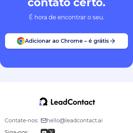
contato certo.
É hora de encontrar o seu.
Adicionar ao Chrome – é grátis
Contate‑nos
:
hello@leadcontact.ai
Siga‑nos
: