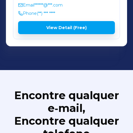
Email
******@***.com
Phone
(**) *** ****
View Detail (Free)
Encontre qualquer
e‑mail,
Encontre qualquer