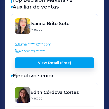
Top Decision Makers ·
2
Auxiliar de ventas
Ivanna
Brito Soto
Mexico
Email
******@***.com
Phone
(**) *** ****
View Detail (Free)
Ejecutivo sénior
Edith
Córdova Cortes
Mexico