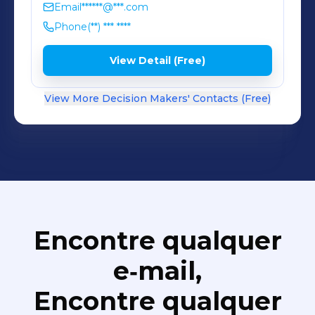
Email
******@***.com
Phone
(**) *** ****
View Detail (Free)
View More Decision Makers' Contacts (Free)
Encontre qualquer
e‑mail,
Encontre qualquer