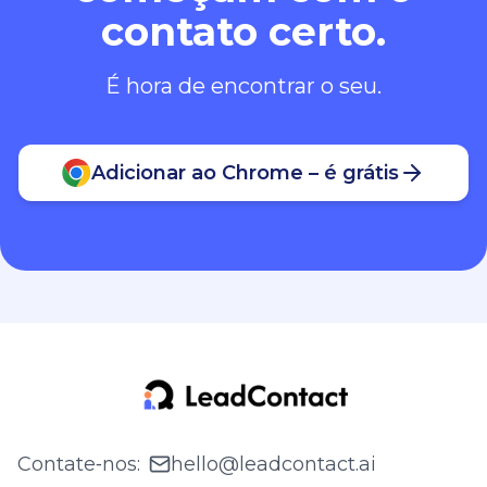
contato certo.
É hora de encontrar o seu.
Adicionar ao Chrome – é grátis
Contate‑nos
:
hello@leadcontact.ai