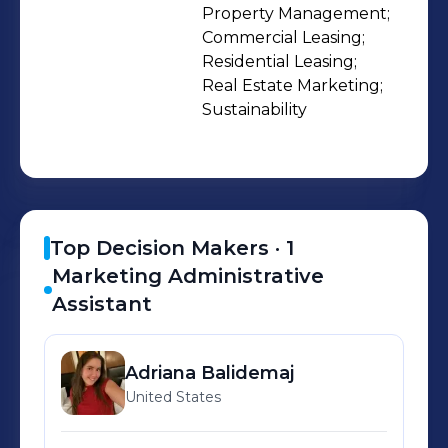
office towers and nearly 4,000 rental
Property Management;

Commercial Leasing;

apartments. Durst is recognized as a
Residential Leasing;

world leader in the development of
Real Estate Marketing;

high-performance and
Sustainability
environmentally advanced buildings
where people live, work, and thrive.
For more information, visit
www.durst.org.
Top Decision Makers ·
1
Marketing Administrative
Assistant
Adriana
Balidemaj
United States