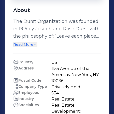
About
The Durst Organization was founded
in 1915 by Joseph and Rose Durst with
the philosophy of: “Leave each place
better than you found it.” For
Read More
generations, Durst has been a family-
run business dedicated to community
Country
US
and sustainability. Durst is driven by
Address
1155 Avenue of the 
the core values of integrity, proactivity,
Americas, New York, NY
agility, relationships, long-term
Postal Code
10036
Company Type
Privately Held
perspective, loyalty, and innovation.
Employees
534
Durst is the owner, manager, and
Industry
Real Estate
builder of 16 million square feet of
Specialties
Real Estate 
Class A properties including trophy
Development;
