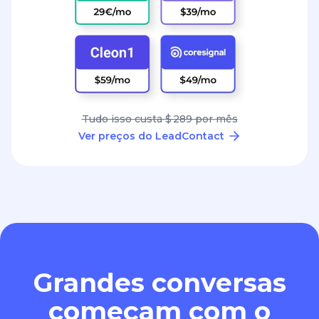
Tudo isso custa $ 289 por mês
Ver preços do LeadContact
Grandes conversas
começam com o