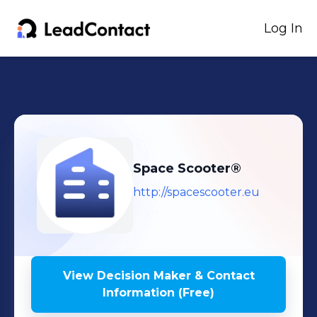
Log In
Space Scooter®
http://spacescooter.eu
View Decision Maker & Contact
Information (Free)