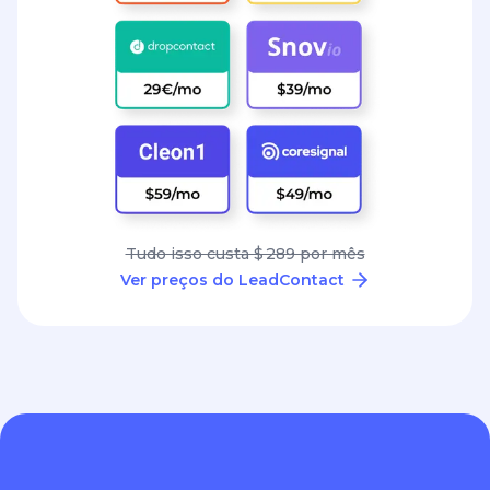
Tudo isso custa $ 289 por mês
Ver preços do LeadContact