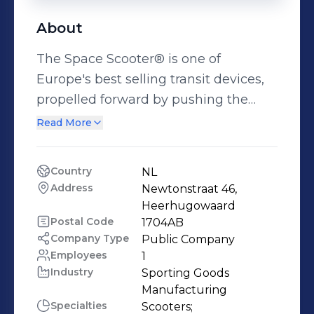
About
The Space Scooter® is one of
Europe's best selling transit devices,
propelled forward by pushing the
board with both feet in an constant
Read More
active motion you just "pump & go"​.
Its patented Dutch design allows it to
Country
NL
go faster and further than any
Address
Newtonstraat 46, 
conventional scooter, encouraging
Heerhugowaard
consumers of any age to spend more
Postal Code
1704AB
Company Type
Public Company
time being active outside together!
Employees
1
Industry
Sporting Goods 
Manufacturing
Specialties
Scooters;
