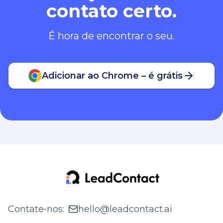
contato certo.
É hora de encontrar o seu.
Adicionar ao Chrome – é grátis
Contate‑nos
:
hello@leadcontact.ai