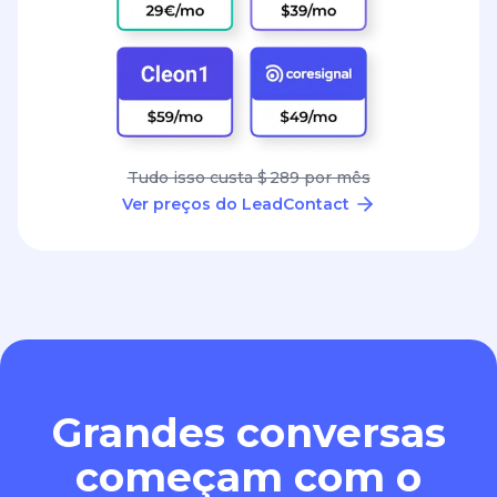
Tudo isso custa $ 289 por mês
Ver preços do LeadContact
Grandes conversas
começam com o