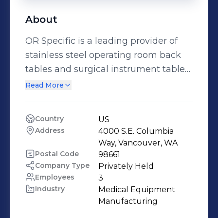
About
OR Specific is a leading provider of
stainless steel operating room back
tables and surgical instrument tables.
The Double-decker tables are
Read More
specifically designed to
accommodate large cases such as
Country
US
orthopedics, spinal fusions, neuro,
Address
4000 S.E. Columbia 
endoscopy, open heart and
Way, Vancouver, WA
craniotomies. The additional space
Postal Code
98661
Company Type
Privately Held
created by the upper tier shelf
Employees
3
promotes improved visibility,
Industry
Medical Equipment 
organization and arrangement of
Manufacturing
instrument trays without the need for