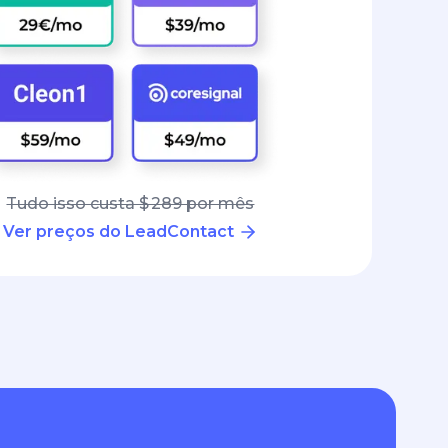
Tudo isso custa $ 289 por mês
Ver preços do LeadContact