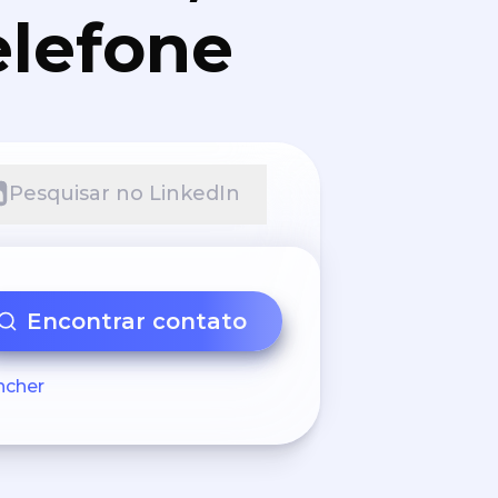
elefone
Pesquisar no LinkedIn
Encontrar contato
ncher