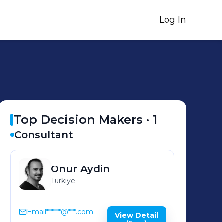
Log In
Top Decision Makers ·
1
Consultant
Onur
Aydin
Türkiye
Email
******@***.com
View Detail