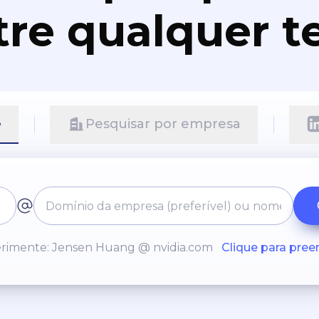
re qualquer t
e
Pesquisar por empresa
rimente: Jensen Huang @ nvidia.com
Clique para pree