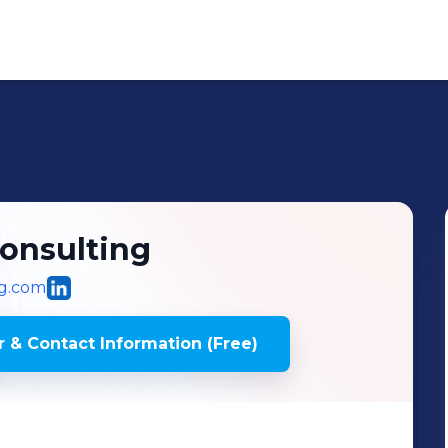
onsulting
ng.com
 & Contact Information (Free)