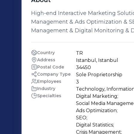
About
High-end Interactive Marketing Soluti
Management & Ads Optimization & SEO 
Management & Digital Monitoring & 
Country
TR
Address
Istanbul, Istanbul
Postal Code
34450
Company Type
Sole Proprietorship
Employees
3
Industry
Technology, Informatio
Specialties
Digital Marketing;

Social Media Managemen
Ads Optimization;

SEO;

Digital Statistics;

Crisis Management;
