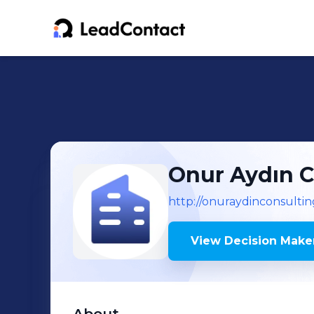
Onur Aydın C
http://onuraydinconsulti
View Decision Maker