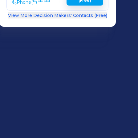
(Free)
Phone
(**) *** ****
View More Decision Makers' Contacts (Free)