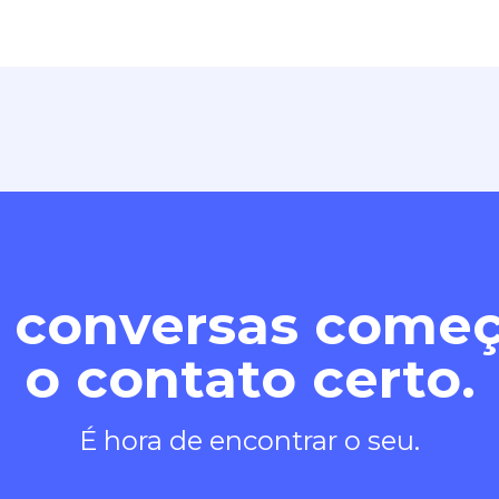
 conversas com
o contato certo.
É hora de encontrar o seu.