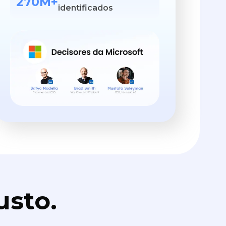
270M+
identificados
usto.