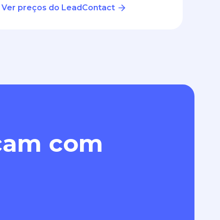
Ver preços do LeadContact
eçam com