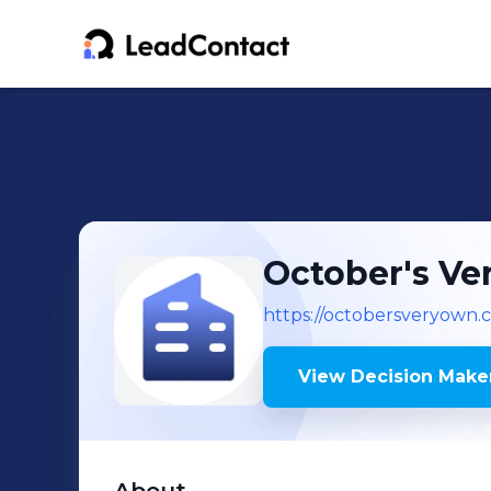
October's Ve
https://octobersveryown.
View Decision Maker