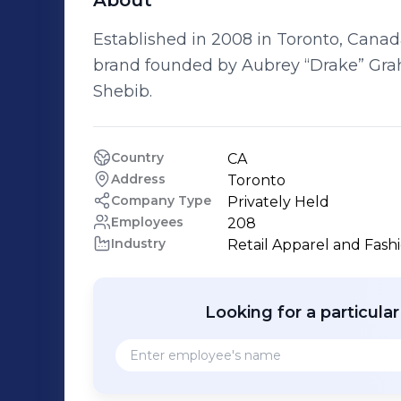
About
Established in 2008 in Toronto, Canada
brand founded by Aubrey “Drake” Grah
Shebib.
Country
CA
Address
Toronto
Company Type
Privately Held
Employees
208
Industry
Retail Apparel and Fash
Looking for a particula