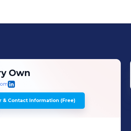
ry Own
com
 & Contact Information (Free)