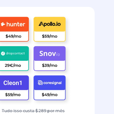
Tudo isso custa $ 289 por mês