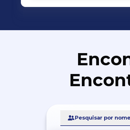
Encon
Encont
Pesquisar por nom