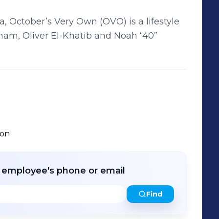
, October’s Very Own (OVO) is a lifestyle
am, Oliver El-Khatib and Noah “40”
ion
r employee's phone or email
Find