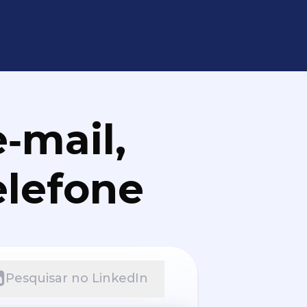
‑mail,
elefone
Pesquisar no LinkedIn