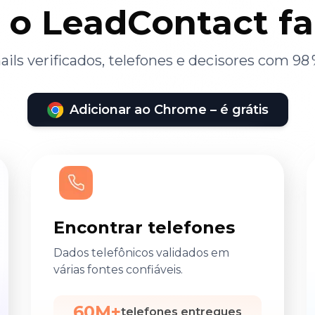
 o LeadContact f
ils verificados, telefones e decisores com 98 
Adicionar ao Chrome – é grátis
Encontrar telefones
Dados telefônicos validados em
várias fontes confiáveis.
60M+
telefones entregues