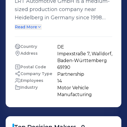
LRT Automotive GmbH is a medium-
sized production company near
Heidelberg in Germany since 1998.
Our core competence is
Read More
LuftReinhaltungsTechnologien (Air
Purification Technologies). Today, LRT
Country
DE
Automotive is known for
Address
Impexstraße 7, Walldorf, 
manufacturing quality replacement
Baden-Württemberg
parts such as exhaust manifolds that
Postal Code
69190
Company Type
Partnership
have sprawled across Germany and
Employees
14
has earned a reputation for quality,
Industry
Motor Vehicle 
innovation, and customer-focus.
Manufacturing