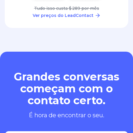
Tudo isso custa $ 289 por mês
Ver preços do LeadContact
Grandes conversas
começam com o
contato certo.
É hora de encontrar o seu.