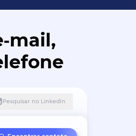
‑mail,
elefone
Pesquisar no LinkedIn