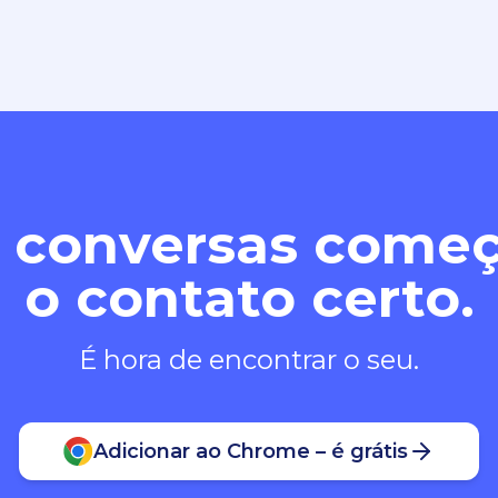
 conversas com
o contato certo.
É hora de encontrar o seu.
Adicionar ao Chrome – é grátis