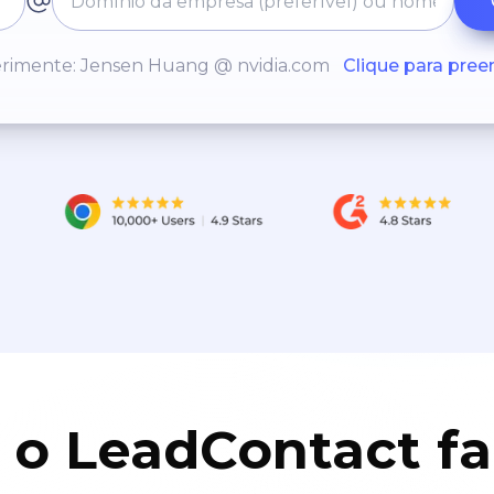
rimente: Jensen Huang @ nvidia.com
Clique para pree
 o LeadContact f