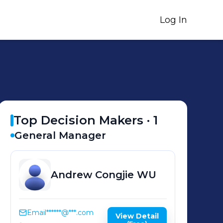
Log In
Top Decision Makers ·
1
General Manager
Andrew Congjie
WU
Email
******@***.com
View Detail