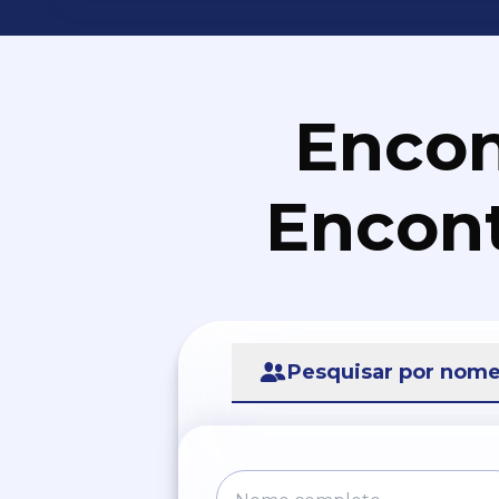
Encon
Encont
Pesquisar por nom