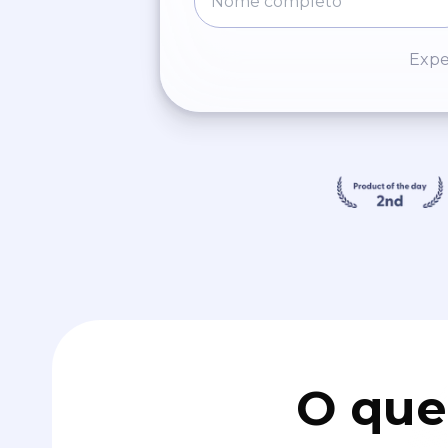
Expe
O que