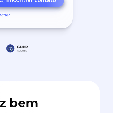
Encontrar contato
ncher
az bem