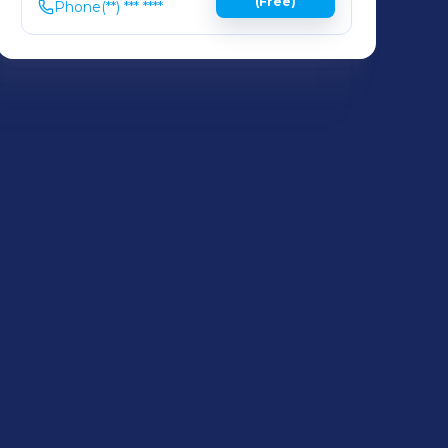
(Free)
Phone
(**) *** ****