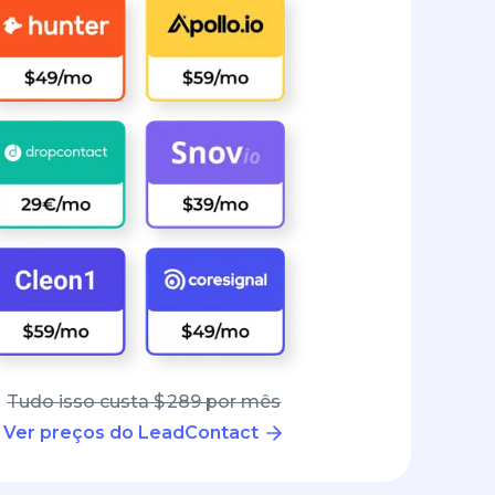
Tudo isso custa $ 289 por mês
Ver preços do LeadContact