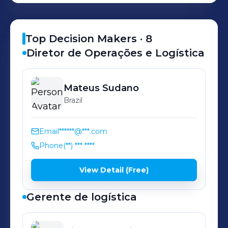
Top Decision Makers ·
8
Diretor de Operações e Logística
Mateus
Sudano
Brazil
Email
******@***.com
Phone
(**) *** ****
View Detail (Free)
Gerente de logística