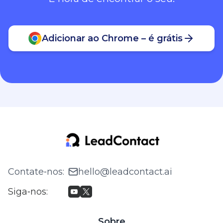
Adicionar ao Chrome – é grátis
Contate‑nos
:
hello@leadcontact.ai
Siga‑nos
:
Sobre