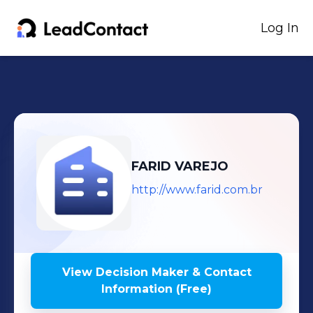
Log In
FARID VAREJO
http://www.farid.com.br
View Decision Maker & Contact
Information (Free)