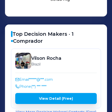
Top Decision Makers ·
1
Comprador
Vilson
Rocha
Brazil
Email
******@***.com
Phone
(**) *** ****
View Detail (Free)