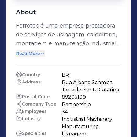
About
Ferrotec é uma empresa prestadora
de serviços de usinagem, caldeiraria,
montagem e manutenção industrial.
Contamos com mais de 35 anos de
Read More
atuação na área de toda uma
estrutura para fornecer soluções para
Country
BR
os nossos clientes.
Address
Rua Albano Schmidt, 
Joinville, Santa Catarina
Postal Code
89205100
Company Type
Partnership
Employees
34
Industry
Industrial Machinery 
Manufacturing
Specialties
Usinagem;
