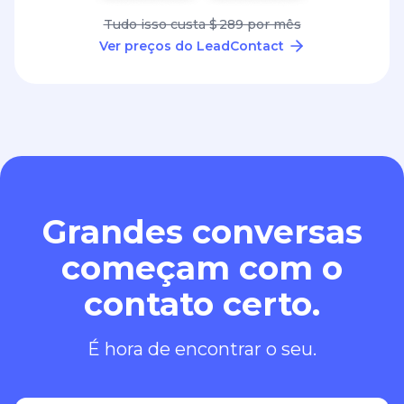
Tudo isso custa $ 289 por mês
Ver preços do LeadContact
Grandes conversas
começam com o
contato certo.
É hora de encontrar o seu.